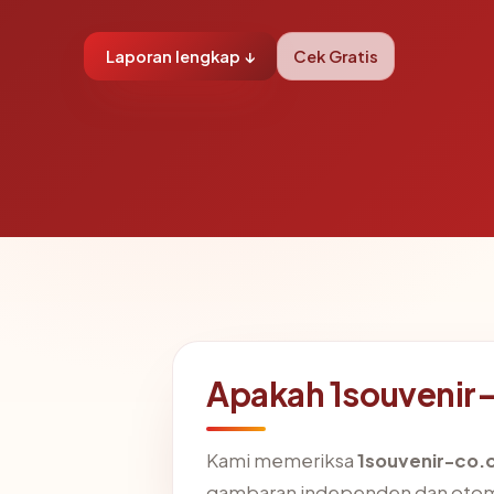
Laporan lengkap ↓
Cek Gratis
Apakah 1souvenir
Kami memeriksa
1souvenir-co.
gambaran independen dan otom