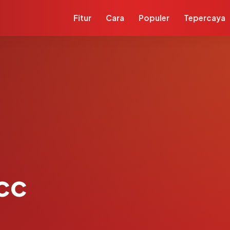
Fitur
Cara
Populer
Tepercaya
cc