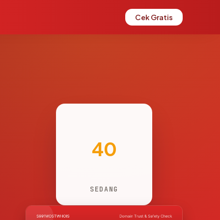
Cek Gratis
40
SEDANG