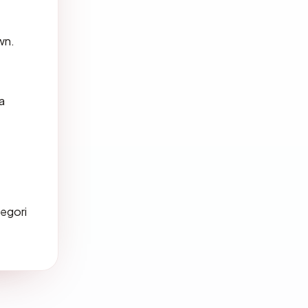
wn.
a
tegori