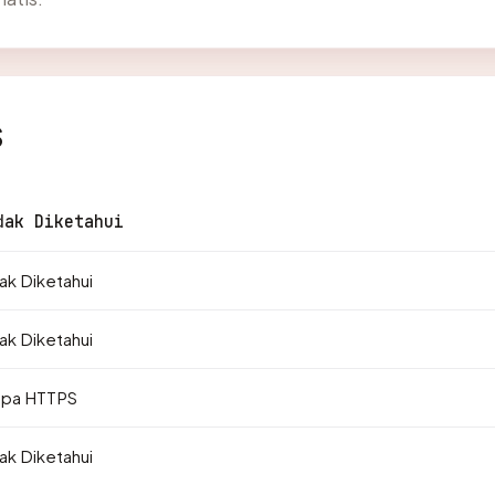
s
dak Diketahui
ak Diketahui
ak Diketahui
npa HTTPS
ak Diketahui