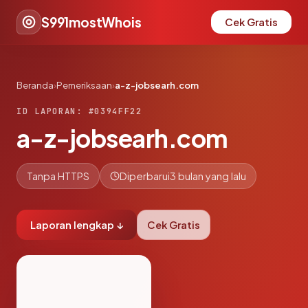
S991mostWhois
Cek Gratis
Beranda
›
Pemeriksaan
›
a-z-jobsearh.com
ID LAPORAN: #0394FF22
a-z-jobsearh.com
Tanpa HTTPS
Diperbarui
3 bulan yang lalu
Laporan lengkap ↓
Cek Gratis