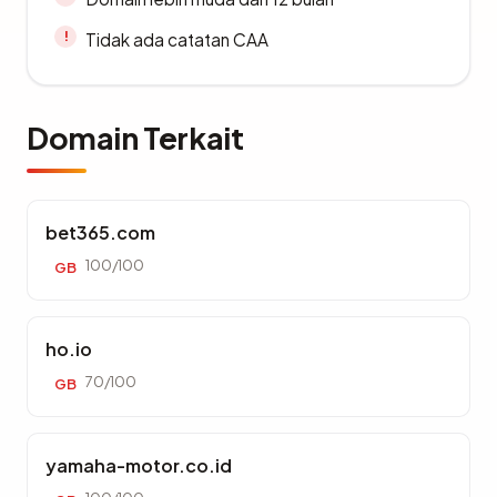
Tidak ada catatan CAA
Domain Terkait
bet365.com
100/100
GB
ho.io
70/100
GB
yamaha-motor.co.id