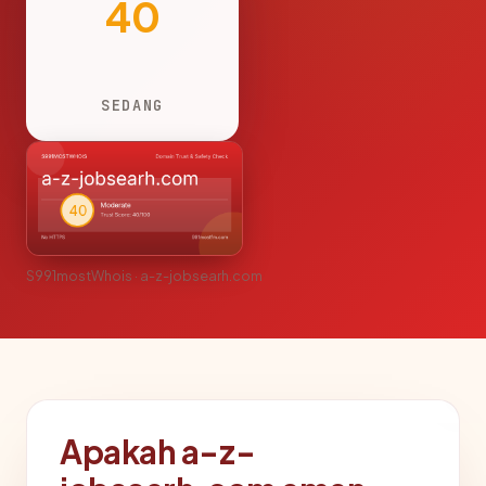
40
SEDANG
S991mostWhois · a-z-jobsearh.com
Apakah a-z-