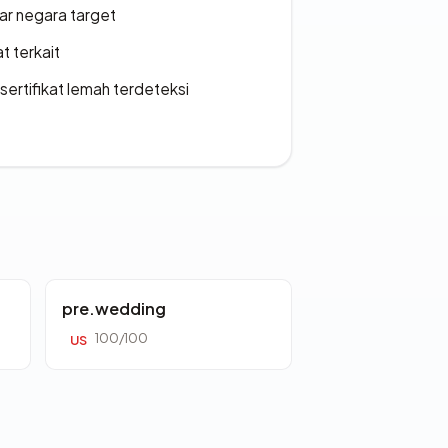
uar negara target
t terkait
ertifikat lemah terdeteksi
pre.wedding
100/100
US