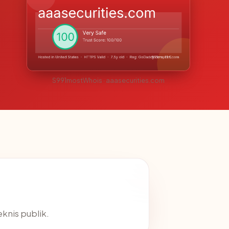
S991mostWhois · aaasecurities.com
eknis publik.