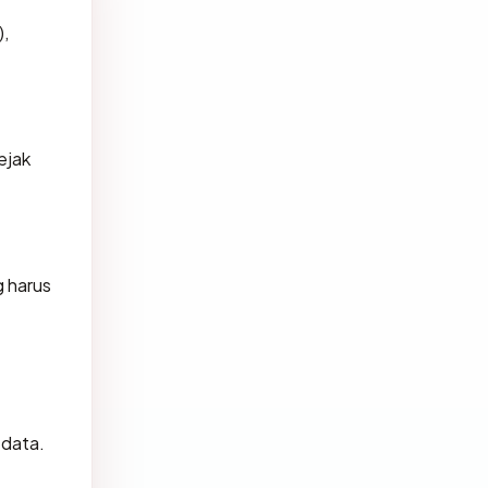
),
ejak
 harus
 data.