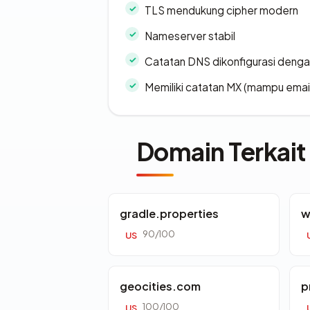
TLS mendukung cipher modern
Nameserver stabil
Catatan DNS dikonfigurasi denga
Memiliki catatan MX (mampu emai
Domain Terkait
gradle.properties
w
90/100
US
geocities.com
p
100/100
US