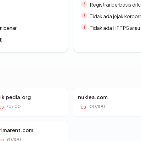
Registrar berbasis di l
Tidak ada jejak korpora
n benar
Tidak ada HTTPS atau s
l)
ikipedia.org
nuklea.com
70/100
100/100
US
US
rimarent.com
90/100
US