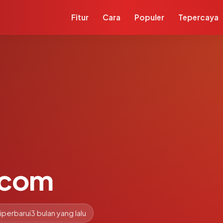
Fitur
Cara
Populer
Tepercaya
.com
iperbarui
3 bulan yang lalu