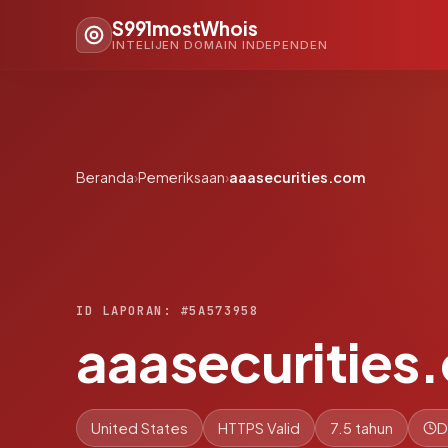
S991mostWhois
INTELIJEN DOMAIN INDEPENDEN
Beranda
›
Pemeriksaan
›
aaasecurities.com
ID LAPORAN: #5A573958
aaasecurities
United States
HTTPS Valid
7.5 tahun
D