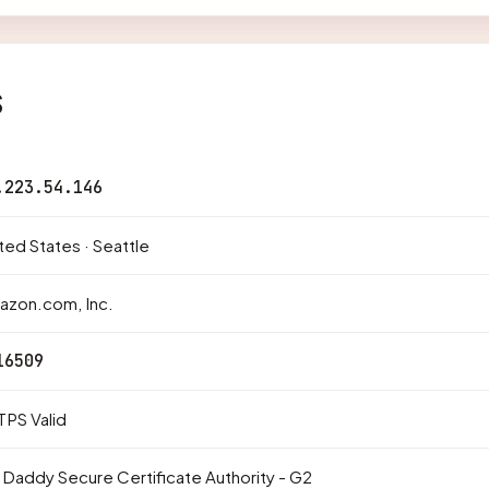
s
.223.54.146
ted States · Seattle
azon.com, Inc.
16509
PS Valid
Daddy Secure Certificate Authority - G2