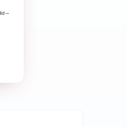
lid —