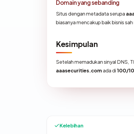
Domain yang sebanding
Situs dengan metadata serupa
aa
biasanya mencakup baik bisnis sa
Kesimpulan
Setelah memadukan sinyal DNS, TL
aaasecurities.com
ada di
100/1
Kelebihan