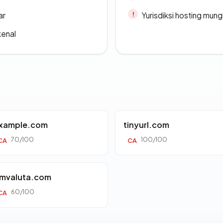
ar
Yurisdiksi hosting mun
kenal
xample.com
tinyurl.com
70/100
100/100
CA
CA
mvaluta.com
60/100
CA