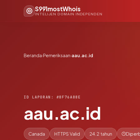
S991mostWhois
INTELIJEN DOMAIN INDEPENDEN
Beranda
›
Pemeriksaan
›
aau.ac.id
ID LAPORAN: #8F76A88E
aau.ac.id
Canada
HTTPS Valid
24.2 tahun
Diperb