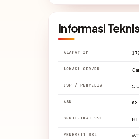
Informasi Tekni
ALAMAT IP
17
LOKASI SERVER
Can
ISP / PENYEDIA
Clo
ASN
AS
SERTIFIKAT SSL
HTT
PENERBIT SSL
WE