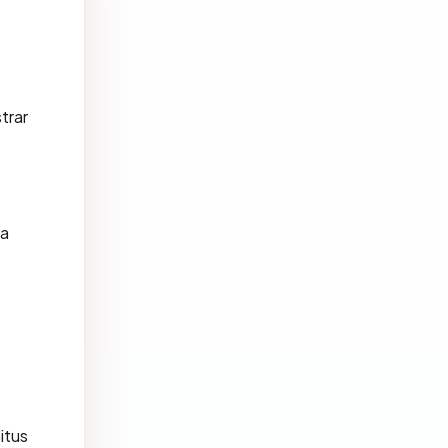
trar
ra
itus