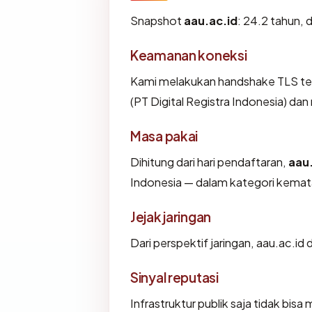
Snapshot
aau.ac.id
: 24.2 tahun, 
Keamanan koneksi
Kami melakukan handshake TLS ter
(PT Digital Registra Indonesia) da
Masa pakai
Dihitung dari hari pendaftaran,
aau
Indonesia — dalam kategori kema
Jejak jaringan
Dari perspektif jaringan, aau.ac.id 
Sinyal reputasi
Infrastruktur publik saja tidak bi