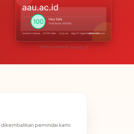
S991mostWhois · aau.ac.id
ng dikembalikan pemindai kami.