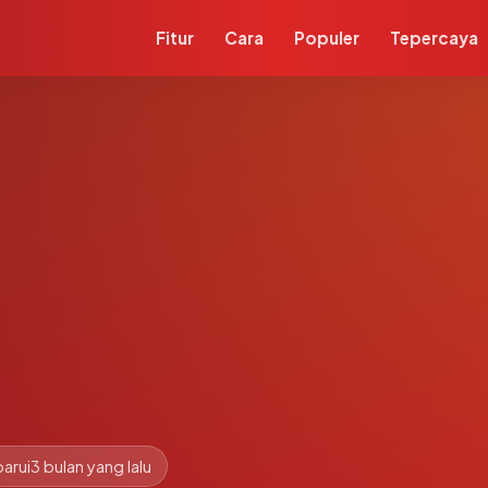
Fitur
Cara
Populer
Tepercaya
arui
3 bulan yang lalu