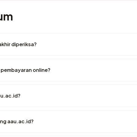
mum
akhir diperiksa?
 pembayaran online?
u.ac.id?
ng aau.ac.id?