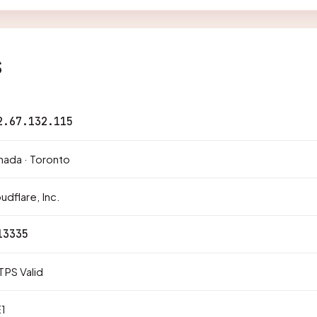
s
2.67.132.115
ada · Toronto
udflare, Inc.
13335
PS Valid
1