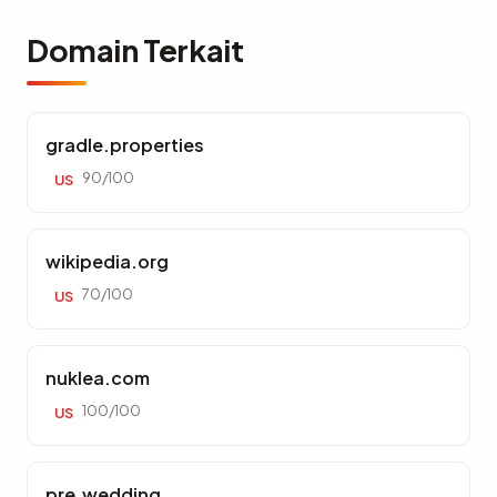
Domain Terkait
gradle.properties
90/100
US
wikipedia.org
70/100
US
nuklea.com
100/100
US
pre.wedding