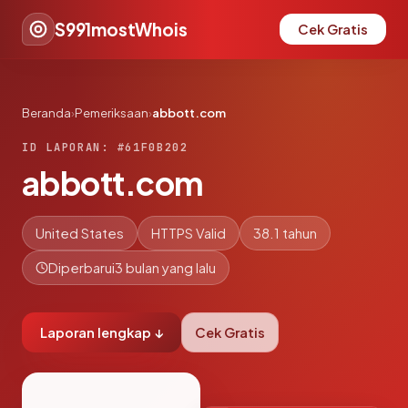
S991mostWhois
Cek Gratis
Beranda
›
Pemeriksaan
›
abbott.com
ID LAPORAN: #61F0B202
abbott.com
United States
HTTPS Valid
38.1 tahun
Diperbarui
3 bulan yang lalu
Laporan lengkap ↓
Cek Gratis