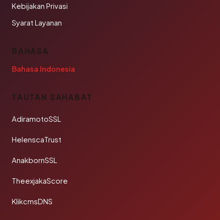
Kebijakan Privasi
Syarat Layanan
BAHASA
Bahasa Indonesia
TAUTAN SAHABAT
AdiramotoSSL
HelenscaTrust
AnakbornSSL
TheexjakaScore
KlikcmsDNS