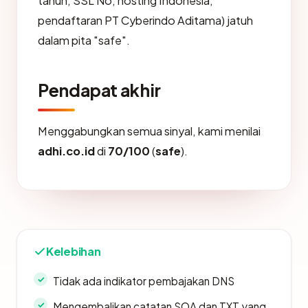
tahun, SSL No, hosting Indonesia,
pendaftaran PT Cyberindo Aditama) jatuh
dalam pita "safe".
Pendapat akhir
Menggabungkan semua sinyal, kami menilai
adhi.co.id
di
70/100
(
safe
).
Kelebihan
Tidak ada indikator pembajakan DNS
Mengembalikan catatan SOA dan TXT yang