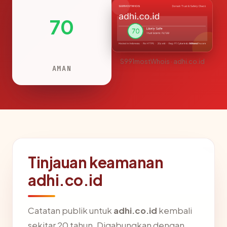
70
S991mostWhois · adhi.co.id
AMAN
Tinjauan keamanan
adhi.co.id
Catatan publik untuk
adhi.co.id
kembali
sekitar 20 tahun. Digabungkan dengan