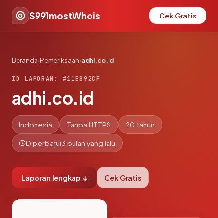
S991mostWhois
Cek Gratis
Beranda
›
Pemeriksaan
›
adhi.co.id
ID LAPORAN: #11E892CF
adhi.co.id
Indonesia
Tanpa HTTPS
20 tahun
Diperbarui
3 bulan yang lalu
Laporan lengkap ↓
Cek Gratis