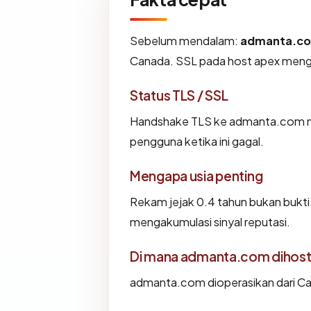
Sebelum mendalam:
admanta.c
Canada. SSL pada host apex meng
Status TLS / SSL
Handshake TLS ke admanta.com 
pengguna ketika ini gagal.
Mengapa usia penting
Rekam jejak 0.4 tahun bukan bukti l
mengakumulasi sinyal reputasi.
Di mana admanta.com dihost
admanta.com dioperasikan dari Cana