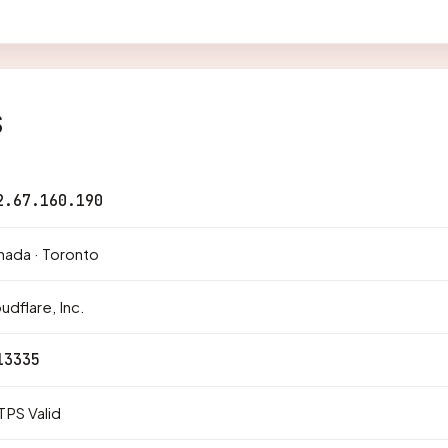
s
2.67.160.190
ada · Toronto
udflare, Inc.
13335
PS Valid