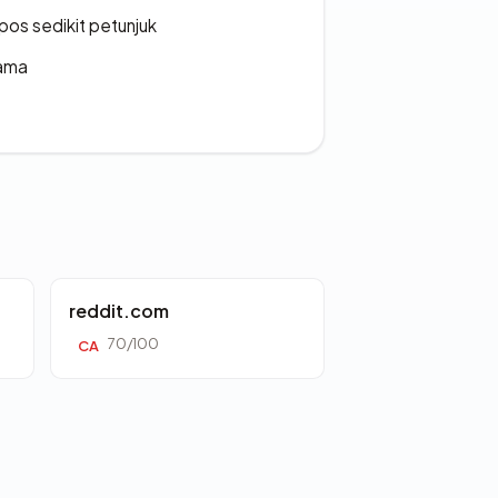
os sedikit petunjuk
lama
reddit.com
70/100
CA