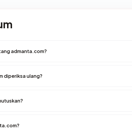
mum
entang admanta.com?
 diperiksa ulang?
mutuskan?
nta.com?