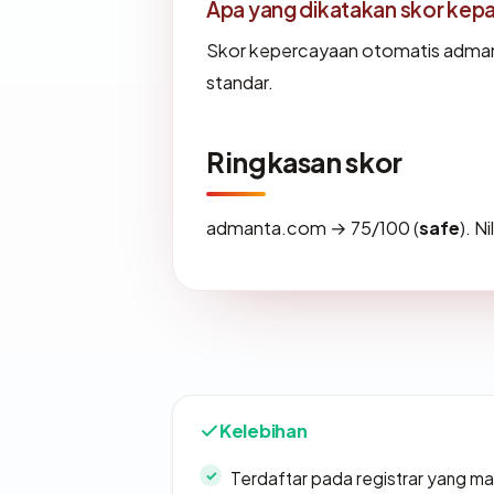
Apa yang dikatakan skor kep
Skor kepercayaan otomatis admant
standar.
Ringkasan skor
admanta.com → 75/100 (
safe
). N
Kelebihan
Terdaftar pada registrar yang m