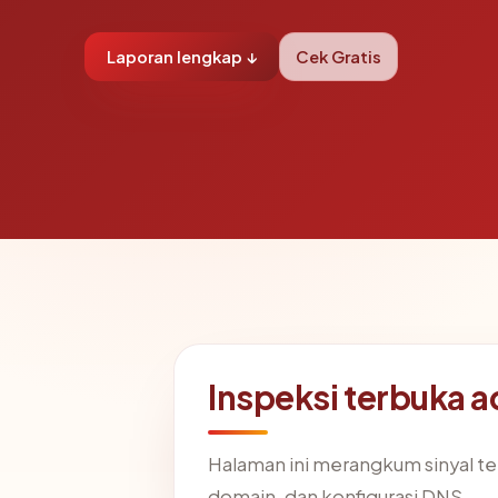
Laporan lengkap ↓
Cek Gratis
Inspeksi terbuka
Halaman ini merangkum sinyal t
domain, dan konfigurasi DNS.