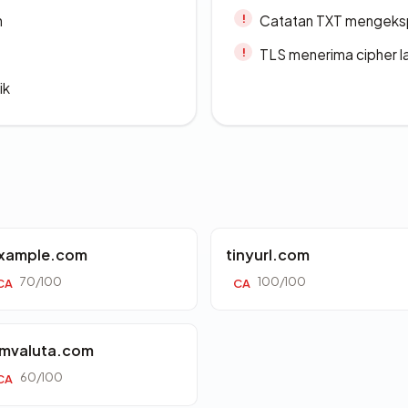
n
Catatan TXT mengeksp
TLS menerima cipher 
ik
xample.com
tinyurl.com
70/100
100/100
CA
CA
mvaluta.com
60/100
CA