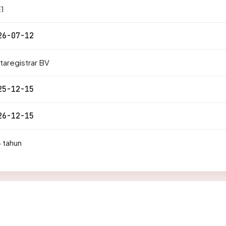
1
26-07-12
aregistrar BV
25-12-15
26-12-15
 tahun