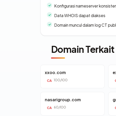
Konfigurasi nameserver konsiste
Data WHOIS dapat diakses
Domain muncul dalam log CT publ
Domain Terkait
xxoo.com
e
100/100
CA
nasarigroup.com
g
60/100
CA