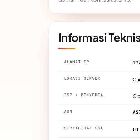
Informasi Tekni
ALAMAT IP
17
LOKASI SERVER
Can
ISP / PENYEDIA
Clo
ASN
AS
SERTIFIKAT SSL
HTT