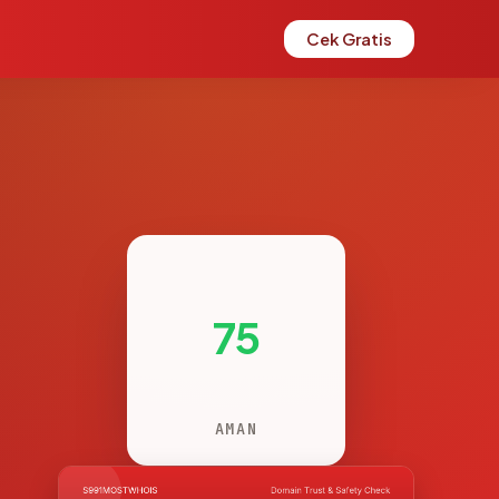
Cek Gratis
75
AMAN