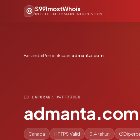
S991mostWhois
INTELIJEN DOMAIN INDEPENDEN
Beranda
›
Pemeriksaan
›
admanta.com
ID LAPORAN: #4FF33CE8
admanta.com
Canada
HTTPS Valid
0.4 tahun
Diperba