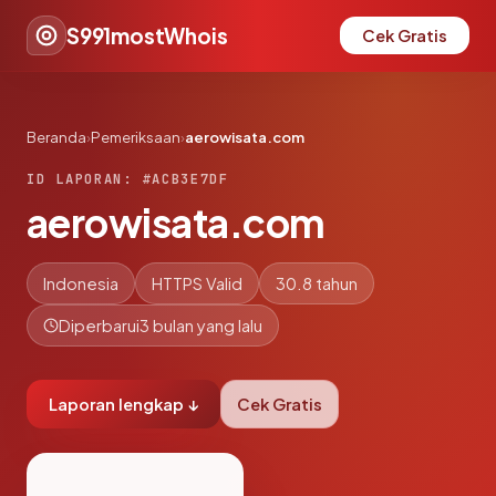
S991mostWhois
Cek Gratis
Beranda
›
Pemeriksaan
›
aerowisata.com
ID LAPORAN: #ACB3E7DF
aerowisata.com
Indonesia
HTTPS Valid
30.8 tahun
Diperbarui
3 bulan yang lalu
Laporan lengkap ↓
Cek Gratis