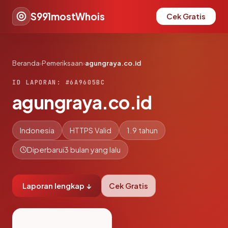
S991mostWhois
Cek Gratis
Beranda
›
Pemeriksaan
›
agungraya.co.id
ID LAPORAN: #6A9605BC
agungraya.co.id
Indonesia
HTTPS Valid
1.9 tahun
Diperbarui
3 bulan yang lalu
Laporan lengkap ↓
Cek Gratis