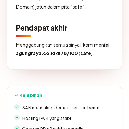
Domain) jatuh dalam pita "safe".
Pendapat akhir
Menggabungkan semua sinyal, kami menilai
agungraya.co.id
di
78/100
(
safe
).
Kelebihan
SAN mencakup domain dengan benar
Hosting IPv4 yang stabil
Catatan RDAP publik tersedia