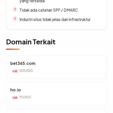
yang tersedia
Tidak ada catatan SPF / DMARC
Industri situs tidak jelas dari infrastruktur
Domain Terkait
bet365.com
100/100
GB
ho.io
70/100
GB