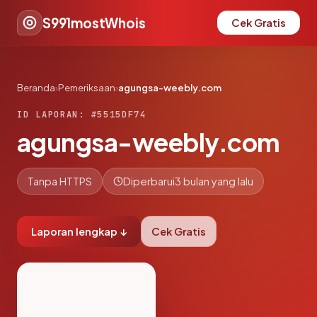
S991mostWhois
Cek Gratis
Beranda
›
Pemeriksaan
›
agungsa-weebly.com
ID LAPORAN: #5515DF74
agungsa-weebly.com
Tanpa HTTPS
Diperbarui
3 bulan yang lalu
Laporan lengkap ↓
Cek Gratis