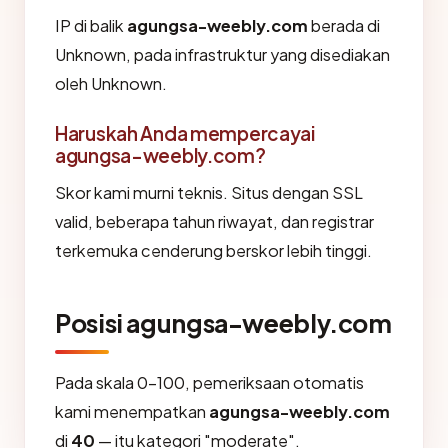
IP di balik
agungsa-weebly.com
berada di
Unknown, pada infrastruktur yang disediakan
oleh Unknown.
Haruskah Anda mempercayai
agungsa-weebly.com?
Skor kami murni teknis. Situs dengan SSL
valid, beberapa tahun riwayat, dan registrar
terkemuka cenderung berskor lebih tinggi.
Posisi agungsa-weebly.com
Pada skala 0-100, pemeriksaan otomatis
kami menempatkan
agungsa-weebly.com
di
40
— itu kategori "moderate".