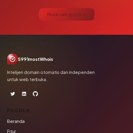
Mulai cek gratis →
S991mostWhois
Intelijen domain otomatis dan independen
untuk web terbuka.
PRODUK
Beranda
Fitur