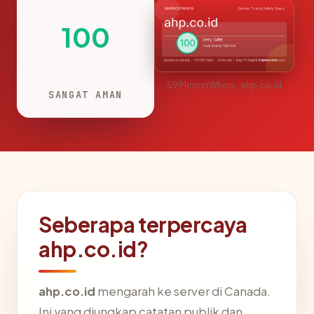
100
S991mostWhois · ahp.co.id
SANGAT AMAN
Seberapa terpercaya
ahp.co.id?
ahp.co.id
mengarah ke server di Canada.
Ini yang diungkap catatan publik dan