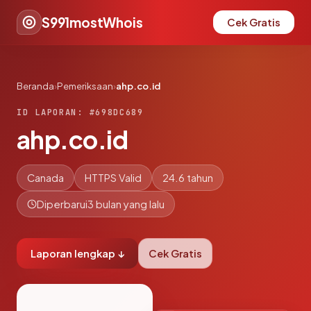
S991mostWhois
Cek Gratis
Beranda
›
Pemeriksaan
›
ahp.co.id
ID LAPORAN: #698DC689
ahp.co.id
Canada
HTTPS Valid
24.6 tahun
Diperbarui
3 bulan yang lalu
Laporan lengkap ↓
Cek Gratis