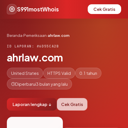
S991mostWhois
Cek Gratis
Beranda
›
Pemeriksaan
›
ahrlaw.com
ID LAPORAN: #6D55CA2B
ahrlaw.com
United States
HTTPS Valid
0.1 tahun
Diperbarui
3 bulan yang lalu
Laporan lengkap ↓
Cek Gratis