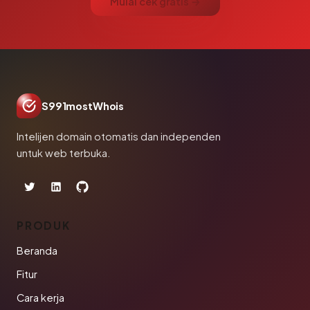
Mulai cek gratis →
S991mostWhois
Intelijen domain otomatis dan independen
untuk web terbuka.
PRODUK
Beranda
Fitur
Cara kerja