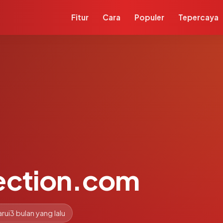
Fitur
Cara
Populer
Tepercaya
ection.com
rui
3 bulan yang lalu