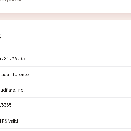
s
4.21.76.35
ada · Toronto
udflare, Inc.
13335
PS Valid