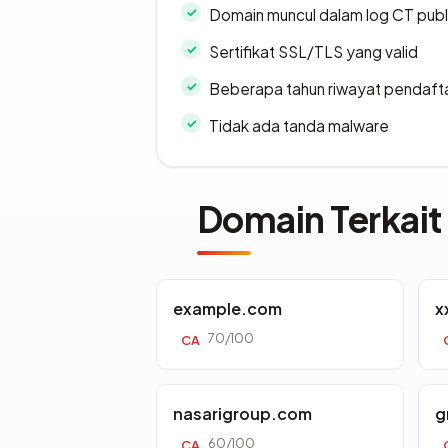
Domain muncul dalam log CT publ
Sertifikat SSL/TLS yang valid
Beberapa tahun riwayat pendaft
Tidak ada tanda malware
Domain Terkait
example.com
x
70/100
CA
nasarigroup.com
g
60/100
CA