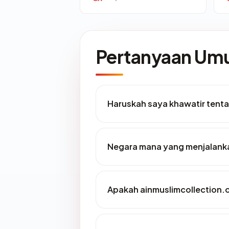
Pertanyaan U
Haruskah saya khawatir tent
Negara mana yang menjalanka
Apakah ainmuslimcollection.c