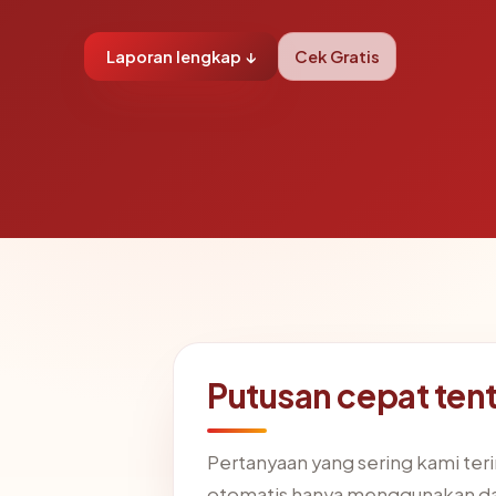
Laporan lengkap ↓
Cek Gratis
Putusan cepat ten
Pertanyaan yang sering kami te
otomatis hanya menggunakan da