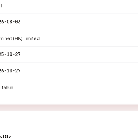
1
26-08-03
inet (HK) Limited
25-10-27
26-10-27
 tahun
lik