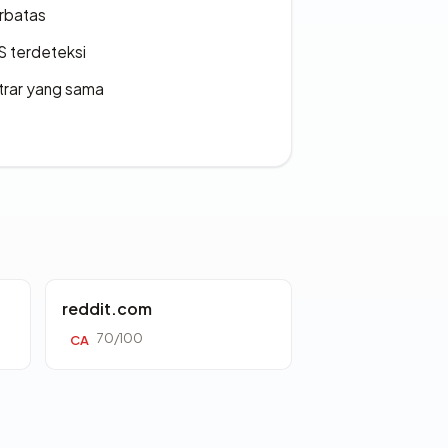
erbatas
S terdeteksi
strar yang sama
reddit.com
70/100
CA