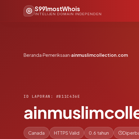
S991mostWhois
INTELIJEN DOMAIN INDEPENDEN
Beranda
›
Pemeriksaan
›
ainmuslimcollection.com
ID LAPORAN: #B11C436E
ainmuslimcoll
Canada
HTTPS Valid
0.6 tahun
Diperba