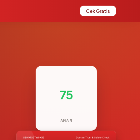
Cek Gratis
75
AMAN