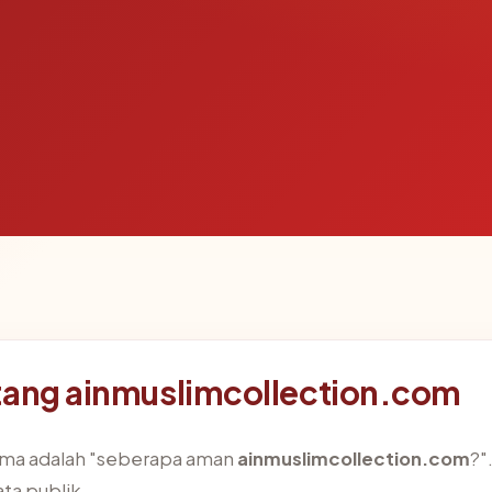
tang ainmuslimcollection.com
rima adalah "seberapa aman
ainmuslimcollection.com
?"
ta publik.