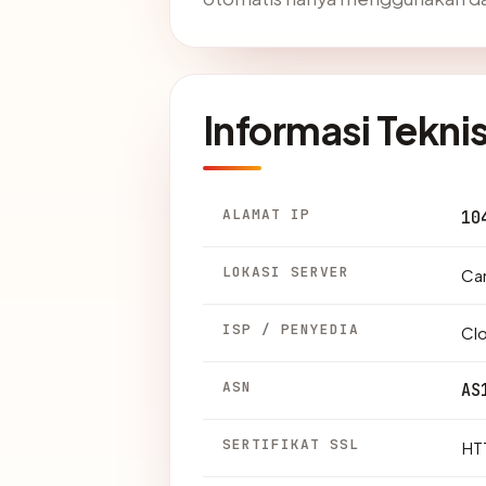
Informasi Tekni
ALAMAT IP
10
LOKASI SERVER
Can
ISP / PENYEDIA
Clo
ASN
AS
SERTIFIKAT SSL
HTT