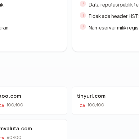
ik
Data reputasi publik t
Tidak ada header HST
aran
Nameserver milik regi
xoo.com
tinyurl.com
100/100
100/100
CA
CA
mvaluta.com
60/100
CA