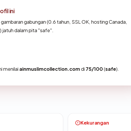
il ini
, gambaran gabungan (0.6 tahun, SSL OK, hosting Canada,
jatuh dalam pita "safe".
i menilai
ainmuslimcollection.com
di
75/100
(
safe
).
Kekurangan