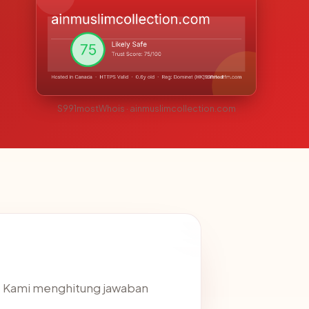
S991mostWhois · ainmuslimcollection.com
. Kami menghitung jawaban