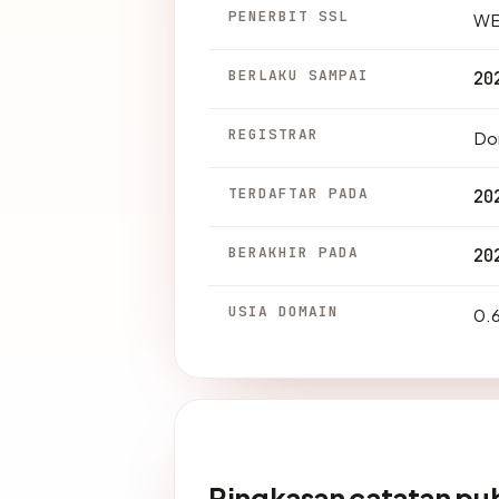
PENERBIT SSL
WE
BERLAKU SAMPAI
20
REGISTRAR
Dom
TERDAFTAR PADA
20
BERAKHIR PADA
20
USIA DOMAIN
0.6
Ringkasan catatan pub