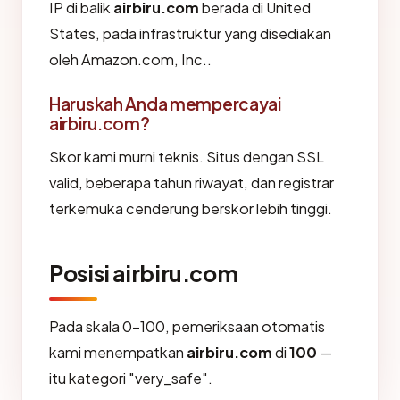
IP di balik
airbiru.com
berada di United
States, pada infrastruktur yang disediakan
oleh Amazon.com, Inc..
Haruskah Anda mempercayai
airbiru.com?
Skor kami murni teknis. Situs dengan SSL
valid, beberapa tahun riwayat, dan registrar
terkemuka cenderung berskor lebih tinggi.
Posisi airbiru.com
Pada skala 0-100, pemeriksaan otomatis
kami menempatkan
airbiru.com
di
100
—
itu kategori "very_safe".