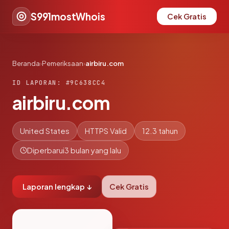
S991mostWhois
Cek Gratis
Beranda
›
Pemeriksaan
›
airbiru.com
ID LAPORAN: #9C638CC4
airbiru.com
United States
HTTPS Valid
12.3 tahun
Diperbarui
3 bulan yang lalu
Laporan lengkap ↓
Cek Gratis