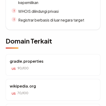
kepemilikan
WHOIS dilindungi privasi
Registrar berbasis di luar negara target
Domain Terkait
gradle.properties
90/100
US
wikipedia.org
70/100
US