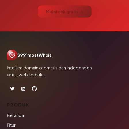
Mulai cek gratis →
S991mostWhois
Intelijen domain otomatis dan independen
untuk web terbuka.
PRODUK
Beranda
Fitur