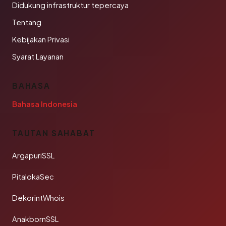
Didukung infrastruktur tepercaya
Tentang
Kebijakan Privasi
Syarat Layanan
BAHASA
Bahasa Indonesia
TAUTAN SAHABAT
ArgapuriSSL
PitalokaSec
DekorintWhois
AnakbornSSL