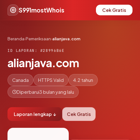
S991mostWhois
Cek Gratis
Beranda
›
Pemeriksaan
›
alianjava.com
ID LAPORAN: #28996B6E
alianjava.com
Canada
HTTPS Valid
4.2 tahun
Diperbarui
3 bulan yang lalu
Laporan lengkap ↓
Cek Gratis