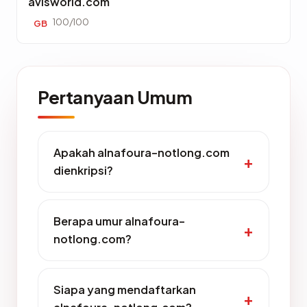
avisworld.com
100/100
GB
Pertanyaan Umum
Apakah alnafoura-notlong.com
dienkripsi?
Berapa umur alnafoura-
notlong.com?
Siapa yang mendaftarkan