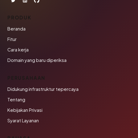
PRODUK
Beranda
Fitur
Cara kerja
Domain yang baru diperiksa
PERUSAHAAN
Didukung infrastruktur tepercaya
Tentang
Kebijakan Privasi
Syarat Layanan