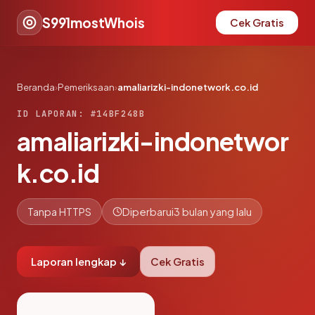
S991mostWhois
Cek Gratis
Beranda
›
Pemeriksaan
›
amaliarizki-indonetwork.co.id
ID LAPORAN: #14BF248B
amaliarizki-indonetwor
k.co.id
Tanpa HTTPS
Diperbarui
3 bulan yang lalu
Laporan lengkap ↓
Cek Gratis