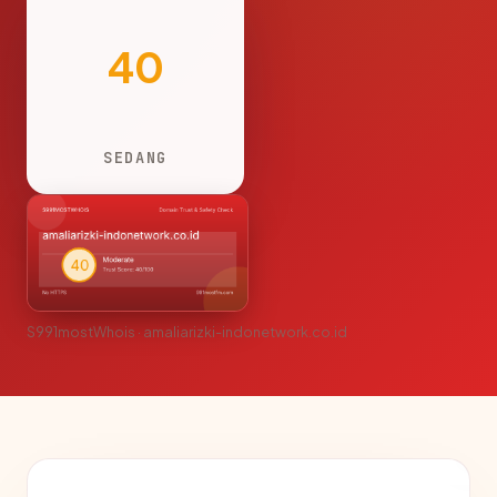
40
SEDANG
S991mostWhois · amaliarizki-indonetwork.co.id