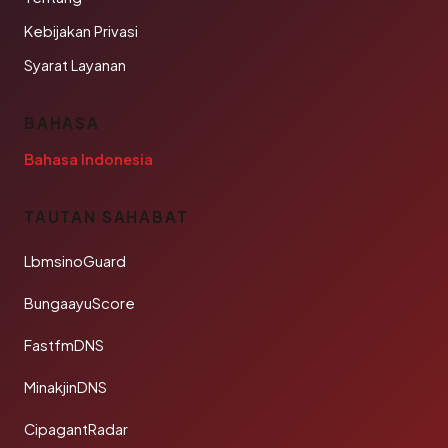
Kebijakan Privasi
Syarat Layanan
BAHASA
Bahasa Indonesia
TAUTAN SAHABAT
LbmsinoGuard
BungaayuScore
FastfmDNS
MinakjinDNS
CipagantRadar