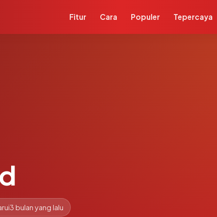
Fitur
Cara
Populer
Tepercaya
id
rui
3 bulan yang lalu