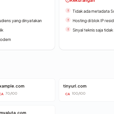
Kekurangan
Tidak ada metadata S
udiens yang dinyatakan
Hosting di blok IP resi
ik
Sinyal teknis saja tid
modern
xample.com
tinyurl.com
70/100
100/100
CA
CA
mvaluta.com