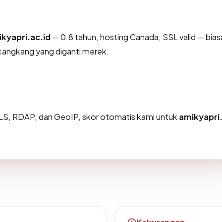
kyapri.ac.id
— 0.8 tahun, hosting Canada, SSL valid — bia
cangkang yang diganti merek.
LS, RDAP, dan GeoIP, skor otomatis kami untuk
amikyapri.