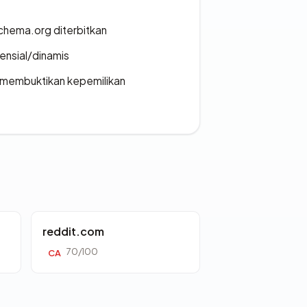
chema.org diterbitkan
densial/dinamis
ak membuktikan kepemilikan
reddit.com
70/100
CA