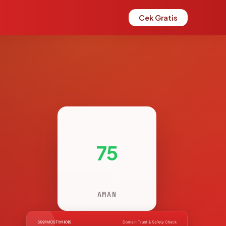
Cek Gratis
75
AMAN