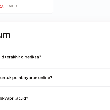
60/100
CA
mum
id terakhir diperiksa?
 untuk pembayaran online?
ikyapri.ac.id?