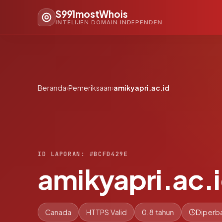
S991mostWhois
INTELIJEN DOMAIN INDEPENDEN
Beranda
›
Pemeriksaan
›
amikyapri.ac.id
ID LAPORAN: #BCFD429E
amikyapri.ac.
Canada
HTTPS Valid
0.8 tahun
Diperba