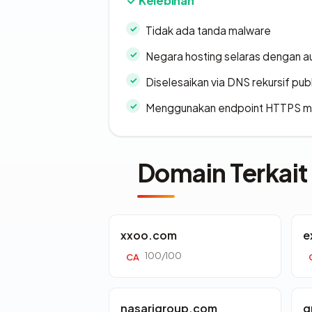
Kelebihan
Tidak ada tanda malware
Negara hosting selaras dengan a
Diselesaikan via DNS rekursif publ
Menggunakan endpoint HTTPS 
Domain Terkait
xxoo.com
e
100/100
CA
nasarigroup.com
g