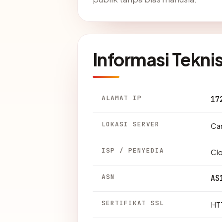
Informasi Tekni
ALAMAT IP
17
LOKASI SERVER
Can
ISP / PENYEDIA
Clo
ASN
AS
SERTIFIKAT SSL
HTT