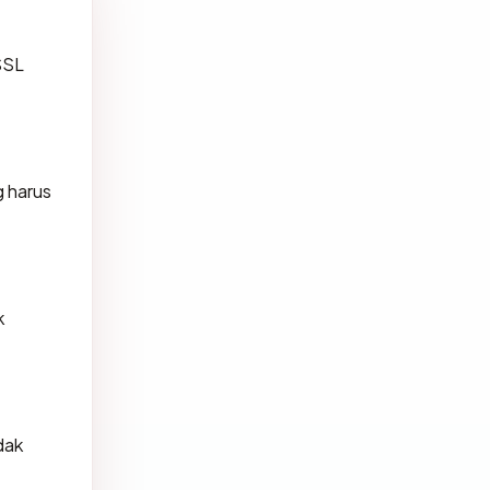
 SSL
 harus
k
idak