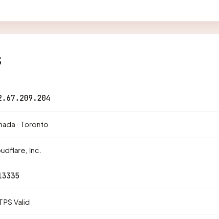
s
2.67.209.204
ada · Toronto
udflare, Inc.
13335
PS Valid