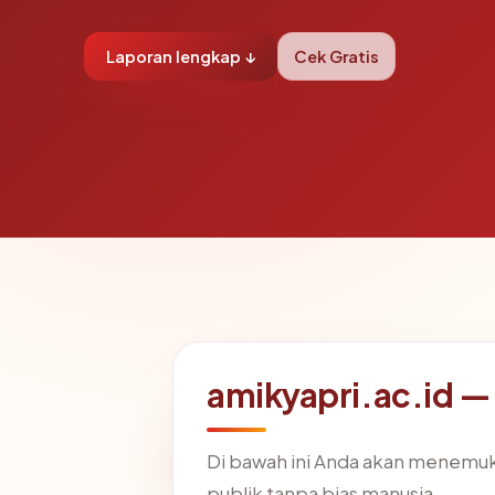
Laporan lengkap ↓
Cek Gratis
amikyapri.ac.id —
Di bawah ini Anda akan menemuk
publik tanpa bias manusia.