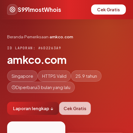
S991mostWhois
Cek Gratis
Beranda
›
Pemeriksaan
›
amkco.com
ID LAPORAN: #6D2263A9
amkco.com
Singapore
HTTPS Valid
25.9 tahun
Diperbarui
3 bulan yang lalu
Laporan lengkap ↓
Cek Gratis