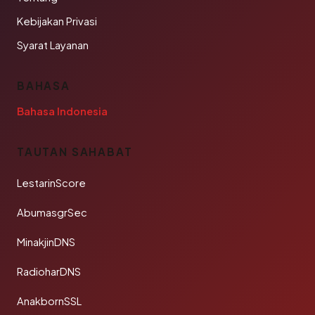
Kebijakan Privasi
Syarat Layanan
BAHASA
Bahasa Indonesia
TAUTAN SAHABAT
LestarinScore
AbumasgrSec
MinakjinDNS
RadioharDNS
AnakbornSSL