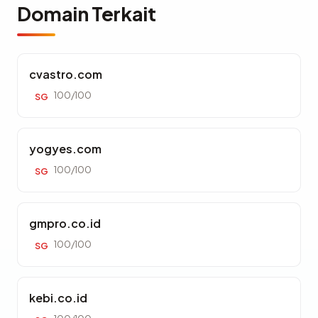
Domain Terkait
cvastro.com
100/100
SG
yogyes.com
100/100
SG
gmpro.co.id
100/100
SG
kebi.co.id