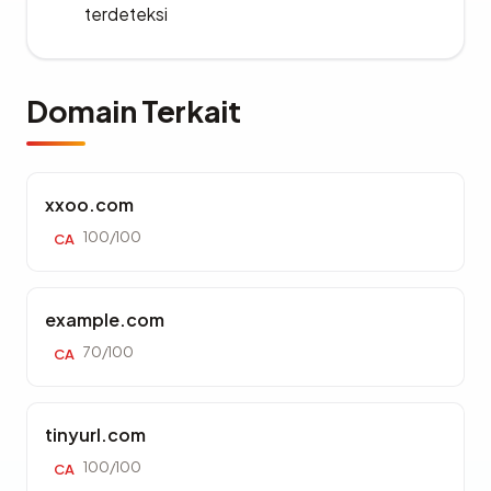
terdeteksi
Domain Terkait
xxoo.com
100/100
CA
example.com
70/100
CA
tinyurl.com
100/100
CA