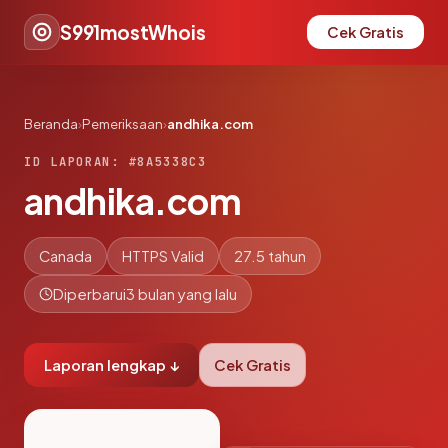
S991mostWhois
Cek Gratis
Beranda
›
Pemeriksaan
›
andhika.com
ID LAPORAN: #8A5338C3
andhika.com
Canada
HTTPS Valid
27.5 tahun
Diperbarui
3 bulan yang lalu
Laporan lengkap ↓
Cek Gratis