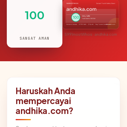
100
S991mostWhois · andhika.com
SANGAT AMAN
Haruskah Anda
mempercayai
andhika.com?