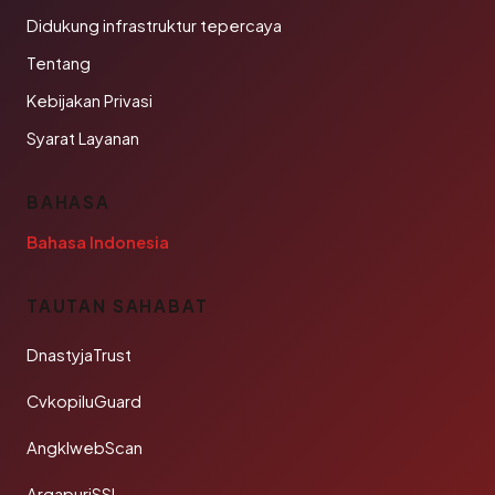
Didukung infrastruktur tepercaya
Tentang
Kebijakan Privasi
Syarat Layanan
BAHASA
Bahasa Indonesia
TAUTAN SAHABAT
DnastyjaTrust
CvkopiluGuard
AngklwebScan
ArgapuriSSL