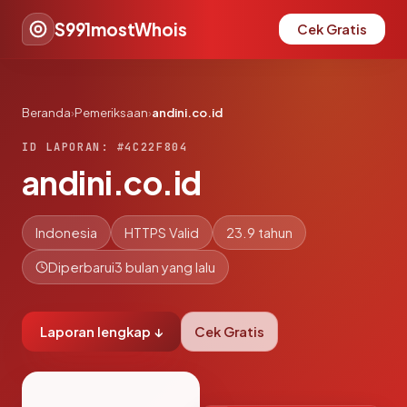
S991mostWhois
Cek Gratis
Beranda
›
Pemeriksaan
›
andini.co.id
ID LAPORAN: #4C22F804
andini.co.id
Indonesia
HTTPS Valid
23.9 tahun
Diperbarui
3 bulan yang lalu
Laporan lengkap ↓
Cek Gratis