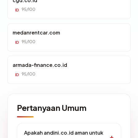
cgd.co.id
95/100
ID
medanrentcar.com
95/100
ID
armada-finance.co.id
95/100
ID
Pertanyaan Umum
Apakah andini.co.id aman untuk