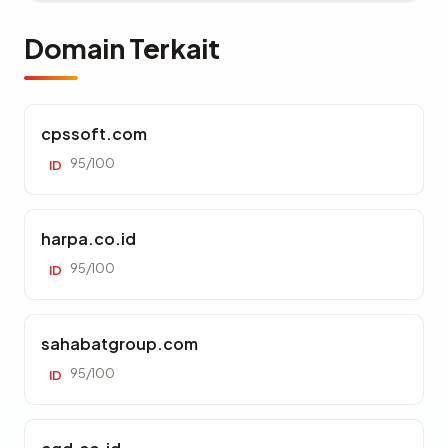
Domain Terkait
cpssoft.com
95/100
ID
harpa.co.id
95/100
ID
sahabatgroup.com
95/100
ID