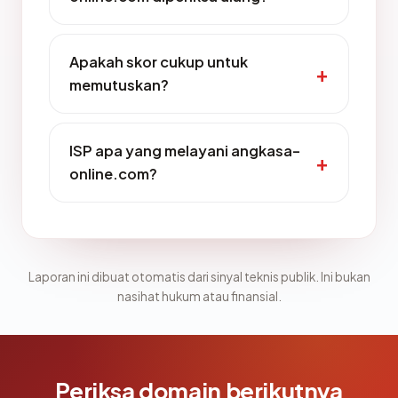
Apakah skor cukup untuk
memutuskan?
ISP apa yang melayani angkasa-
online.com?
Laporan ini dibuat otomatis dari sinyal teknis publik. Ini bukan
nasihat hukum atau finansial.
Periksa domain berikutnya