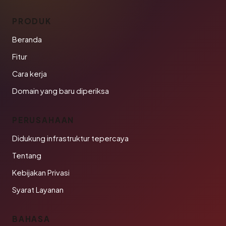
PRODUK
Beranda
Fitur
Cara kerja
Domain yang baru diperiksa
PERUSAHAAN
Didukung infrastruktur tepercaya
Tentang
Kebijakan Privasi
Syarat Layanan
BAHASA