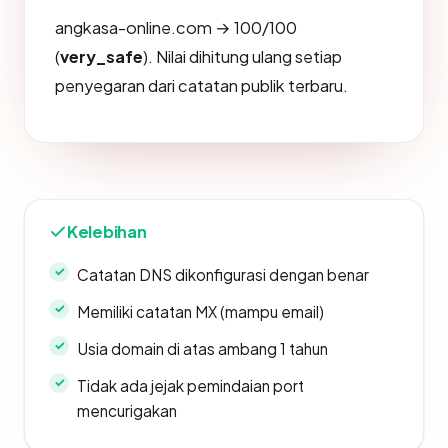
angkasa-online.com → 100/100
(
very_safe
). Nilai dihitung ulang setiap
penyegaran dari catatan publik terbaru.
Kelebihan
Catatan DNS dikonfigurasi dengan benar
Memiliki catatan MX (mampu email)
Usia domain di atas ambang 1 tahun
Tidak ada jejak pemindaian port
mencurigakan