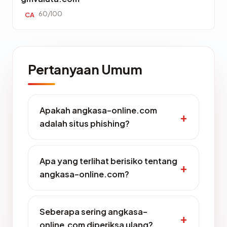
60/100
CA
Pertanyaan Umum
Apakah angkasa-online.com
adalah situs phishing?
Apa yang terlihat berisiko tentang
angkasa-online.com?
Seberapa sering angkasa-
online.com diperiksa ulang?