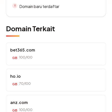
Domain baru terdaftar
Domain Terkait
bet365.com
100/100
GB
ho.io
70/100
GB
anz.com
100/100
GB