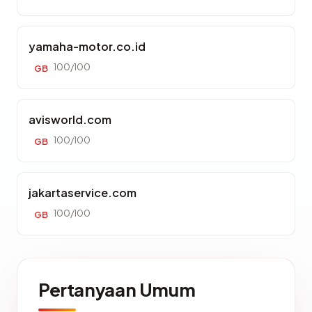
yamaha-motor.co.id
100/100
GB
avisworld.com
100/100
GB
jakartaservice.com
100/100
GB
Pertanyaan Umum