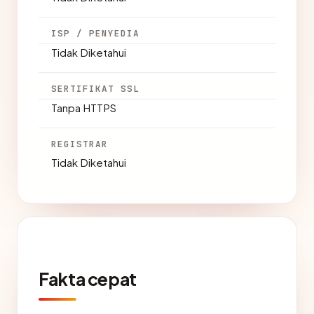
ISP / PENYEDIA
Tidak Diketahui
SERTIFIKAT SSL
Tanpa HTTPS
REGISTRAR
Tidak Diketahui
Fakta cepat