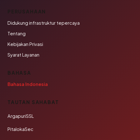
PERUSAHAAN
Didukung infrastruktur tepercaya
Tentang
Kebijakan Privasi
Syarat Layanan
BAHASA
Bahasa Indonesia
TAUTAN SAHABAT
ArgapuriSSL
PitalokaSec