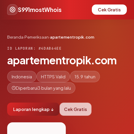
S991mostWhois
Cek Gratis
Beranda
›
Pemeriksaan
›
apartementropik.com
ID LAPORAN: #4DAB64EE
apartementropik.com
Indonesia
HTTPS Valid
15.9 tahun
Diperbarui
3 bulan yang lalu
Laporan lengkap ↓
Cek Gratis