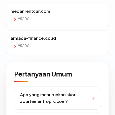
medanrentcar.com
95/100
ID
armada-finance.co.id
95/100
ID
Pertanyaan Umum
Apa yang menurunkan skor
apartementropik.com?