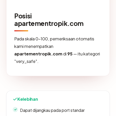
Posisi
apartementropik.com
Pada skala 0-100, pemeriksaan otomatis
kami menempatkan
apartementropik.com
di
95
— itu kategori
"very_safe".
Kelebihan
Dapat dijangkau pada port standar