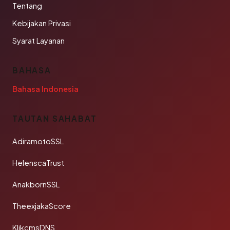
Tentang
Kebijakan Privasi
Syarat Layanan
BAHASA
Bahasa Indonesia
TAUTAN SAHABAT
AdiramotoSSL
HelenscaTrust
AnakbornSSL
TheexjakaScore
KlikcmsDNS