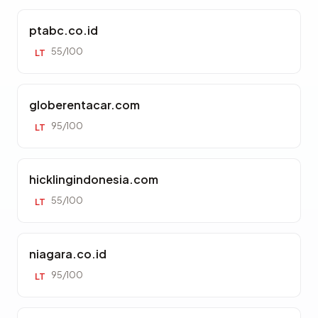
ptabc.co.id
55/100
LT
globerentacar.com
95/100
LT
hicklingindonesia.com
55/100
LT
niagara.co.id
95/100
LT