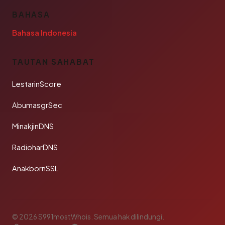
BAHASA
Bahasa Indonesia
TAUTAN SAHABAT
LestarinScore
AbumasgrSec
MinakjinDNS
RadioharDNS
AnakbornSSL
© 2026 S991mostWhois. Semua hak dilindungi.