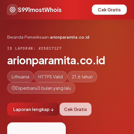
S991mostWhois
Cek Gratis
Beranda
›
Pemeriksaan
›
arionparamita.co.id
ID LAPORAN: #25017127
arionparamita.co.id
Lithuania
HTTPS Valid
21.6 tahun
Diperbarui
3 bulan yang lalu
Laporan lengkap ↓
Cek Gratis