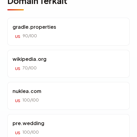
Domain Terkait
gradle.properties
90/100
US
wikipedia.org
70/100
US
nuklea.com
100/100
US
pre.wedding
100/100
US