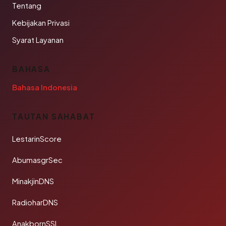
Tentang
Kebijakan Privasi
Syarat Layanan
BAHASA
Bahasa Indonesia
TAUTAN SAHABAT
LestarinScore
AbumasgrSec
MinakjinDNS
RadioharDNS
AnakbornSSL