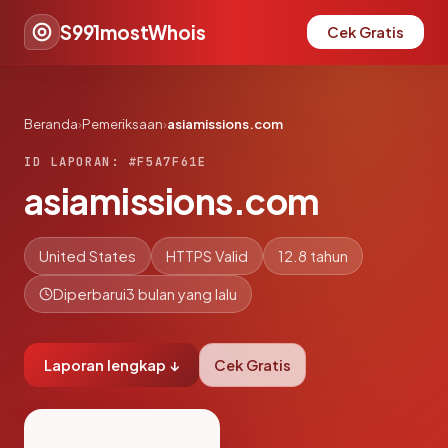
S991mostWhois
Cek Gratis
Beranda
›
Pemeriksaan
›
asiamissions.com
ID LAPORAN: #F5A7F61E
asiamissions.com
United States
HTTPS Valid
12.8 tahun
Diperbarui
3 bulan yang lalu
Laporan lengkap ↓
Cek Gratis