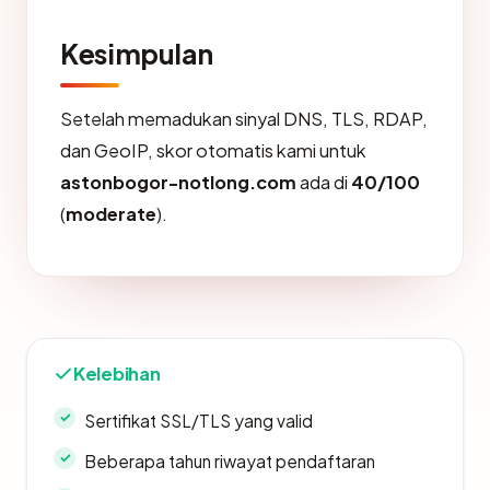
Kesimpulan
Setelah memadukan sinyal DNS, TLS, RDAP,
dan GeoIP, skor otomatis kami untuk
astonbogor-notlong.com
ada di
40/100
(
moderate
).
Kelebihan
Sertifikat SSL/TLS yang valid
Beberapa tahun riwayat pendaftaran