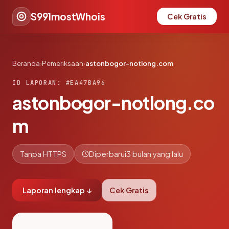
S991mostWhois
Cek Gratis
Beranda
›
Pemeriksaan
›
astonbogor-notlong.com
ID LAPORAN: #EA47BA96
astonbogor-notlong.co
m
Tanpa HTTPS
Diperbarui
3 bulan yang lalu
Laporan lengkap ↓
Cek Gratis