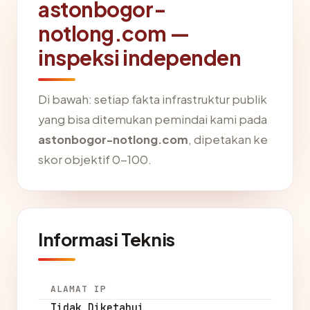
astonbogor-
notlong.com —
inspeksi independen
Di bawah: setiap fakta infrastruktur publik
yang bisa ditemukan pemindai kami pada
astonbogor-notlong.com
, dipetakan ke
skor objektif 0-100.
Informasi Teknis
ALAMAT IP
Tidak Diketahui