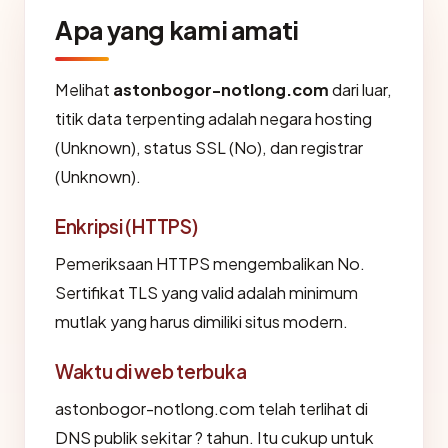
Apa yang kami amati
Melihat
astonbogor-notlong.com
dari luar,
titik data terpenting adalah negara hosting
(Unknown), status SSL (No), dan registrar
(Unknown).
Enkripsi (HTTPS)
Pemeriksaan HTTPS mengembalikan No.
Sertifikat TLS yang valid adalah minimum
mutlak yang harus dimiliki situs modern.
Waktu di web terbuka
astonbogor-notlong.com telah terlihat di
DNS publik sekitar ? tahun. Itu cukup untuk