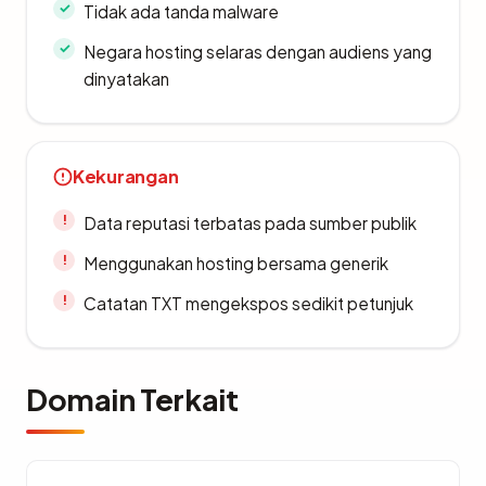
Tidak ada tanda malware
Negara hosting selaras dengan audiens yang
dinyatakan
Kekurangan
Data reputasi terbatas pada sumber publik
Menggunakan hosting bersama generik
Catatan TXT mengekspos sedikit petunjuk
Domain Terkait