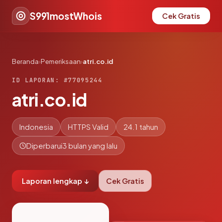
S991mostWhois
Cek Gratis
Beranda
›
Pemeriksaan
›
atri.co.id
ID LAPORAN: #77095244
atri.co.id
Indonesia
HTTPS Valid
24.1 tahun
Diperbarui
3 bulan yang lalu
Laporan lengkap ↓
Cek Gratis