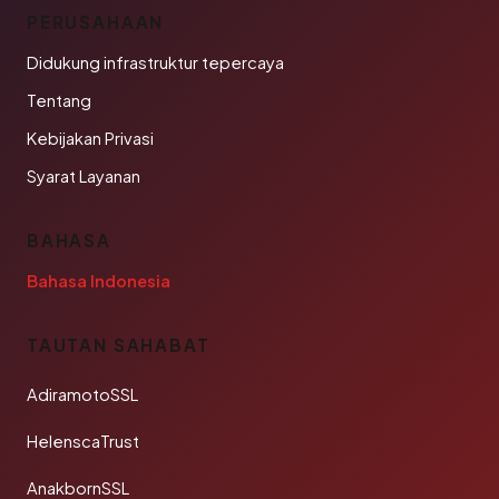
PERUSAHAAN
Didukung infrastruktur tepercaya
Tentang
Kebijakan Privasi
Syarat Layanan
BAHASA
Bahasa Indonesia
TAUTAN SAHABAT
AdiramotoSSL
HelenscaTrust
AnakbornSSL