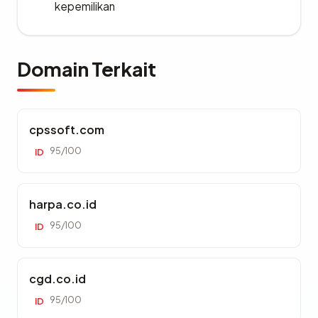
kepemilikan
Domain Terkait
cpssoft.com
95/100
ID
harpa.co.id
95/100
ID
cgd.co.id
95/100
ID