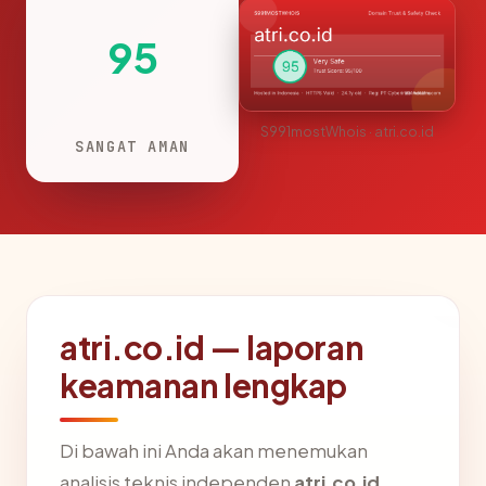
95
S991mostWhois · atri.co.id
SANGAT AMAN
atri.co.id — laporan
keamanan lengkap
Di bawah ini Anda akan menemukan
analisis teknis independen
atri.co.id
,