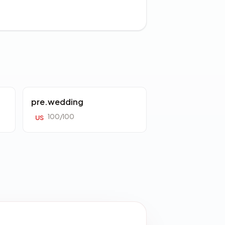
pre.wedding
100/100
US