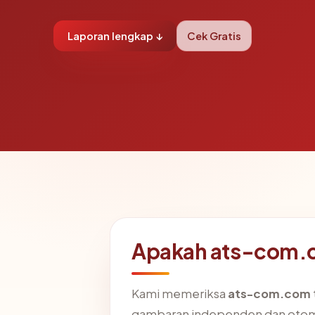
Laporan lengkap ↓
Cek Gratis
Apakah ats-com.
Kami memeriksa
ats-com.com
gambaran independen dan otom