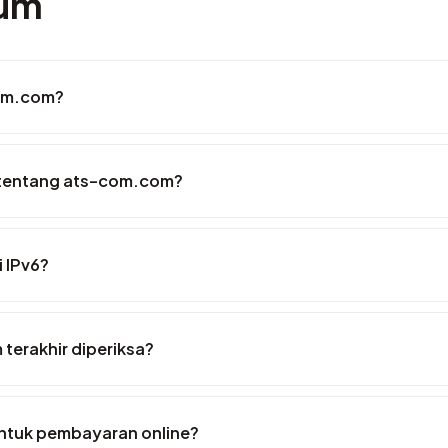
mum
com.com?
 tentang ats-com.com?
 IPv6?
terakhir diperiksa?
tuk pembayaran online?