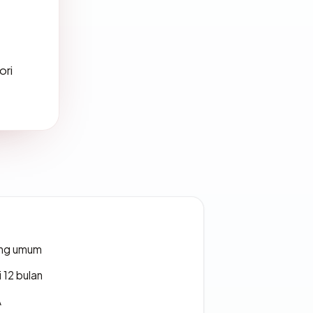
ori
rang umum
 12 bulan
A