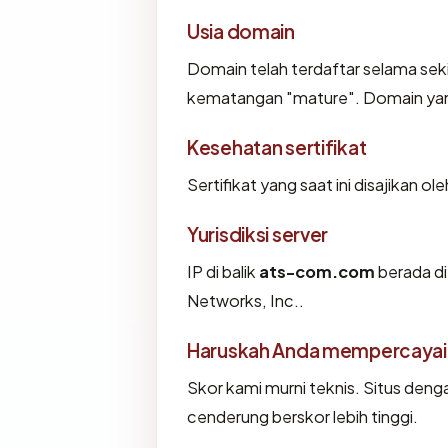
Usia domain
Domain telah terdaftar selama se
kematangan "mature". Domain yang l
Kesehatan sertifikat
Sertifikat yang saat ini disajikan ol
Yurisdiksi server
IP di balik
ats-com.com
berada di
Networks, Inc..
Haruskah Anda mempercaya
Skor kami murni teknis. Situs deng
cenderung berskor lebih tinggi.