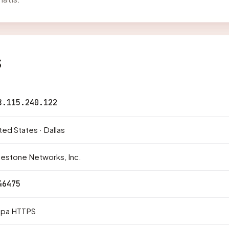
s
8.115.240.122
ted States · Dallas
estone Networks, Inc.
46475
npa HTTPS