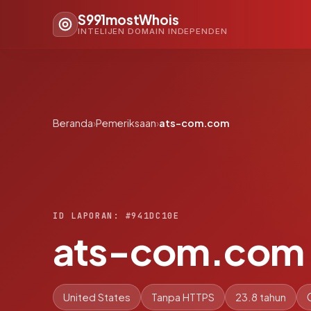
S991mostWhois
INTELIJEN DOMAIN INDEPENDEN
Beranda
›
Pemeriksaan
›
ats-com.com
ID LAPORAN: #941DC10E
ats-com.com
United States
Tanpa HTTPS
23.8 tahun