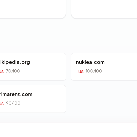
ikipedia.org
nuklea.com
70/100
100/100
US
US
rimarent.com
90/100
US