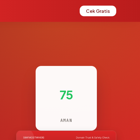
Cek Gratis
75
AMAN