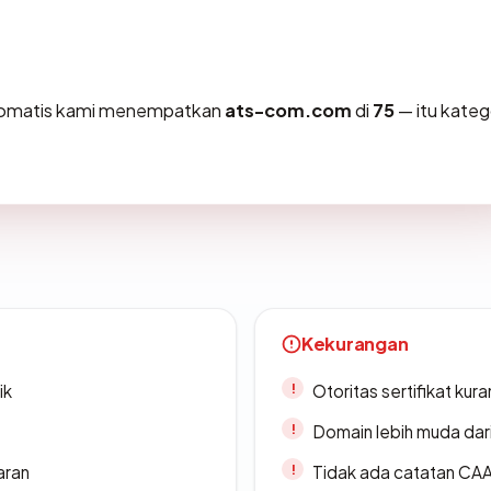
otomatis kami menempatkan
ats-com.com
di
75
— itu kateg
Kekurangan
ik
Otoritas sertifikat ku
Domain lebih muda dari
aran
Tidak ada catatan CA