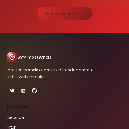
Mulai cek gratis →
S991mostWhois
Intelijen domain otomatis dan independen
untuk web terbuka.
PRODUK
Beranda
Fitur