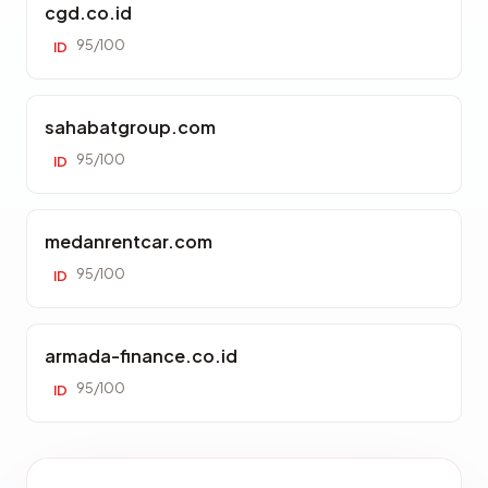
cgd.co.id
95/100
ID
sahabatgroup.com
95/100
ID
medanrentcar.com
95/100
ID
armada-finance.co.id
95/100
ID