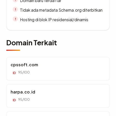
Domain baru terdaftar
Tidak ada metadata Schema.org diterbitkan
Hosting di blok IP residensial/dinamis
Domain Terkait
cpssoft.com
95/100
ID
harpa.co.id
95/100
ID