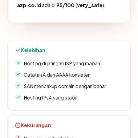
azp.co.id
ada di
95/100
(
very_safe
).
Kelebihan
Hosting di jaringan ISP yang mapan
Catatan A dan AAAA konsisten
SAN mencakup domain dengan benar
Hosting IPv4 yang stabil
Kekurangan