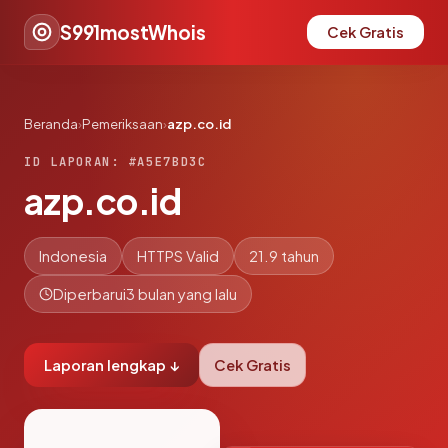
S991mostWhois
Cek Gratis
Beranda
›
Pemeriksaan
›
azp.co.id
ID LAPORAN: #A5E7BD3C
azp.co.id
Indonesia
HTTPS Valid
21.9 tahun
Diperbarui
3 bulan yang lalu
Laporan lengkap ↓
Cek Gratis