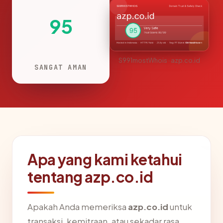
95
S991mostWhois · azp.co.id
SANGAT AMAN
Apa yang kami ketahui
tentang azp.co.id
Apakah Anda memeriksa
azp.co.id
untuk
transaksi, kemitraan, atau sekadar rasa