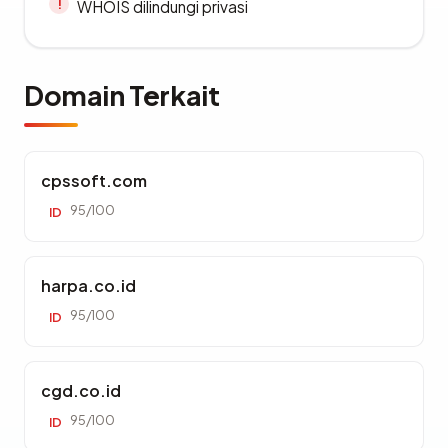
WHOIS dilindungi privasi
Domain Terkait
cpssoft.com
95/100
ID
harpa.co.id
95/100
ID
cgd.co.id
95/100
ID