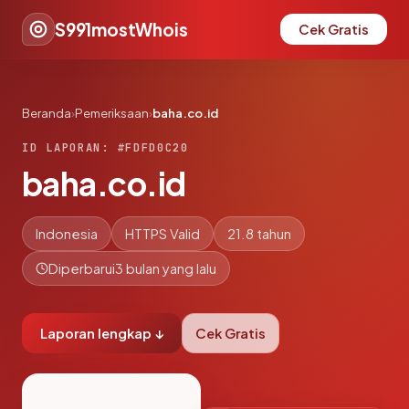
S991mostWhois
Cek Gratis
Beranda
›
Pemeriksaan
›
baha.co.id
ID LAPORAN: #FDFD0C20
baha.co.id
Indonesia
HTTPS Valid
21.8 tahun
Diperbarui
3 bulan yang lalu
Laporan lengkap ↓
Cek Gratis