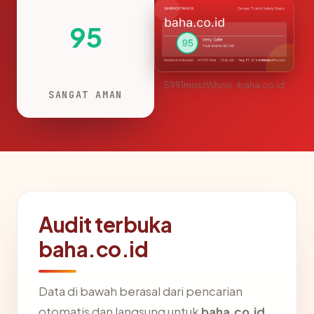
95
S991mostWhois · baha.co.id
SANGAT AMAN
Audit terbuka
baha.co.id
Data di bawah berasal dari pencarian
otomatis dan langsung untuk
baha.co.id
.