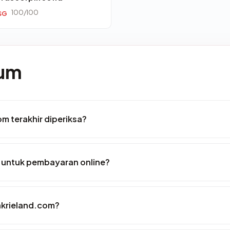
100/100
SG
mum
om terakhir diperiksa?
 untuk pembayaran online?
akrieland.com?