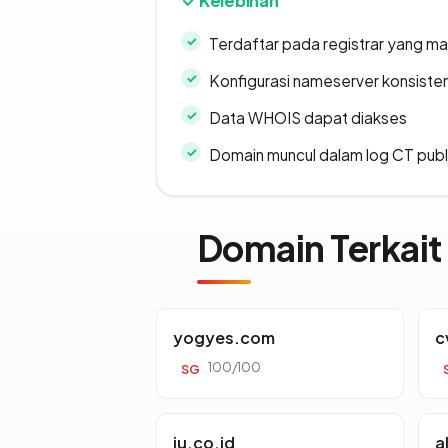
Kelebihan
Terdaftar pada registrar yang m
Konfigurasi nameserver konsiste
Data WHOIS dapat diakses
Domain muncul dalam log CT publ
Domain Terkait
yogyes.com
c
100/100
SG
iu.co.id
a