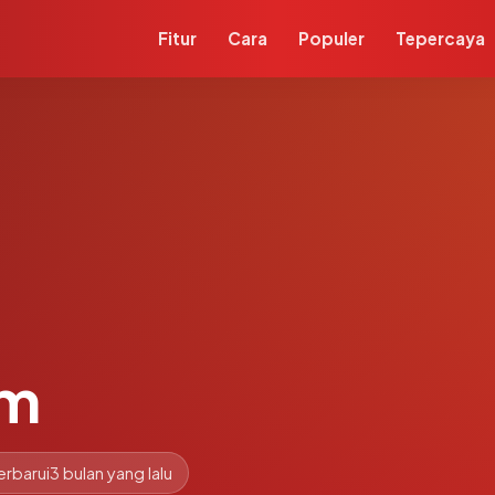
Fitur
Cara
Populer
Tepercaya
om
erbarui
3 bulan yang lalu