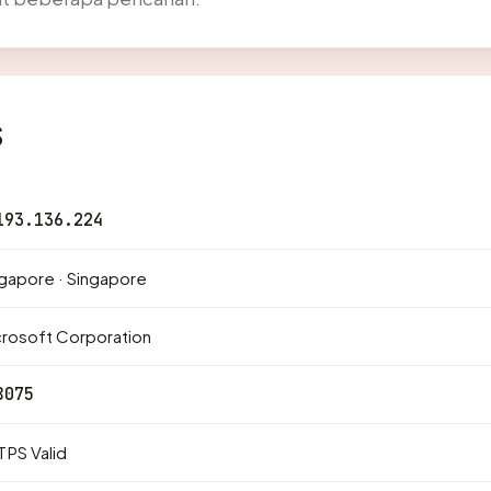
s
193.136.224
gapore · Singapore
rosoft Corporation
8075
PS Valid