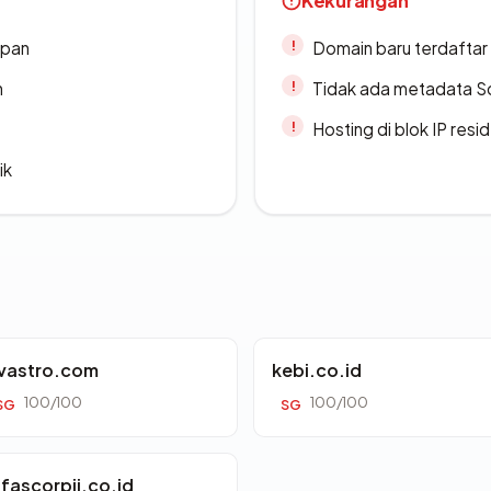
Kekurangan
apan
Domain baru terdaftar
n
Tidak ada metadata S
Hosting di blok IP resi
ik
vastro.com
kebi.co.id
100/100
100/100
SG
SG
lfascorpii.co.id