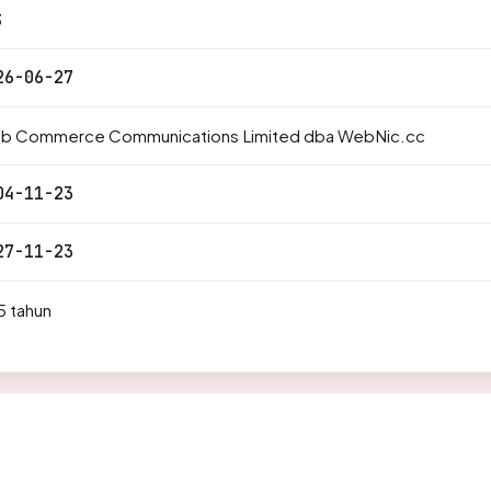
3
26-06-27
b Commerce Communications Limited dba WebNic.cc
04-11-23
27-11-23
5 tahun