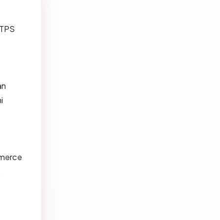
TTPS
an
i
mmerce
.