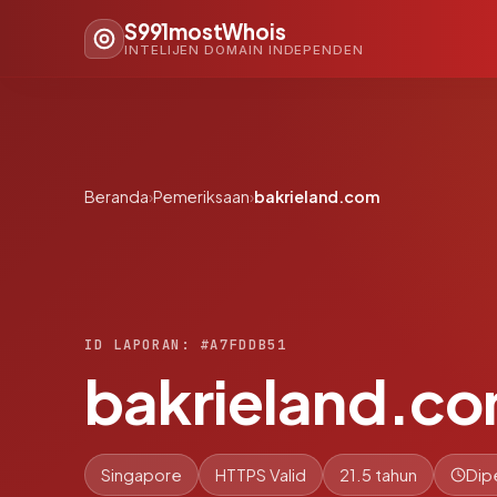
S991mostWhois
INTELIJEN DOMAIN INDEPENDEN
Beranda
›
Pemeriksaan
›
bakrieland.com
ID LAPORAN: #A7FDDB51
bakrieland.c
Singapore
HTTPS Valid
21.5 tahun
Dip