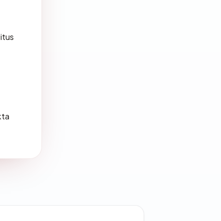
itus
kta