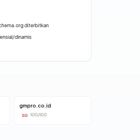
chema.org diterbitkan
densial/dinamis
gmpro.co.id
100/100
SG