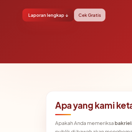
Laporan lengkap ↓
Cek Gratis
Apa yang kami ket
Apakah Anda memeriksa
bakrie
publik di bawah akan menghema