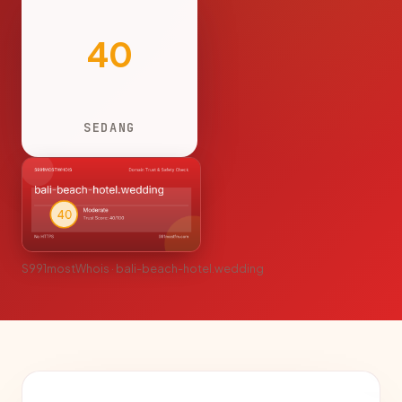
40
SEDANG
S991mostWhois · bali-beach-hotel.wedding