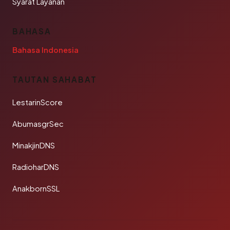
Syarat Layanan
BAHASA
Bahasa Indonesia
TAUTAN SAHABAT
LestarinScore
AbumasgrSec
MinakjinDNS
RadioharDNS
AnakbornSSL