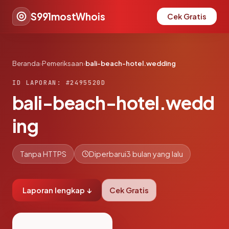
S991mostWhois
Cek Gratis
Beranda
›
Pemeriksaan
›
bali-beach-hotel.wedding
ID LAPORAN: #2495520D
bali-beach-hotel.wedd
ing
Tanpa HTTPS
Diperbarui
3 bulan yang lalu
Laporan lengkap ↓
Cek Gratis