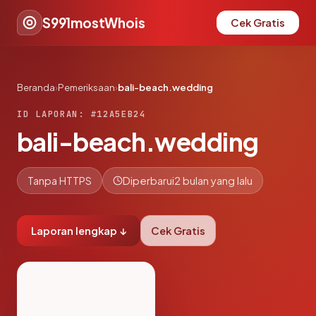
S991mostWhois
Cek Gratis
Beranda
›
Pemeriksaan
›
bali-beach.wedding
ID LAPORAN: #12A5EB24
bali-beach.wedding
Tanpa HTTPS
Diperbarui
2 bulan yang lalu
Laporan lengkap ↓
Cek Gratis