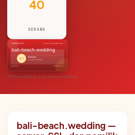
40
SEDANG
S991mostWhois · bali-beach.wedding
bali-beach.wedding —