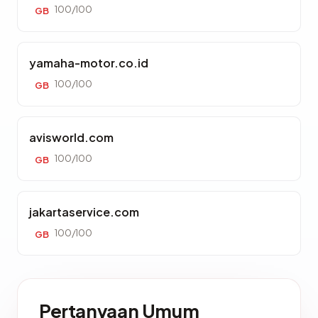
100/100
GB
yamaha-motor.co.id
100/100
GB
avisworld.com
100/100
GB
jakartaservice.com
100/100
GB
Pertanyaan Umum