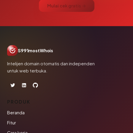
Mulai cek gratis →
S991mostWhois
Intelijen domain otomatis dan independen
untuk web terbuka.
PRODUK
Beranda
Fitur
Cara kerja