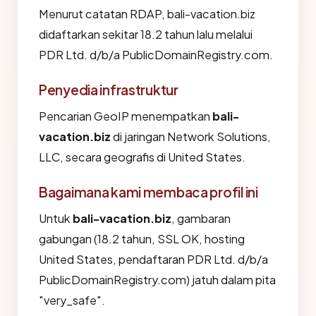
Menurut catatan RDAP, bali-vacation.biz
didaftarkan sekitar 18.2 tahun lalu melalui
PDR Ltd. d/b/a PublicDomainRegistry.com.
Penyedia infrastruktur
Pencarian GeoIP menempatkan
bali-
vacation.biz
di jaringan Network Solutions,
LLC, secara geografis di United States.
Bagaimana kami membaca profil ini
Untuk
bali-vacation.biz
, gambaran
gabungan (18.2 tahun, SSL OK, hosting
United States, pendaftaran PDR Ltd. d/b/a
PublicDomainRegistry.com) jatuh dalam pita
"very_safe".