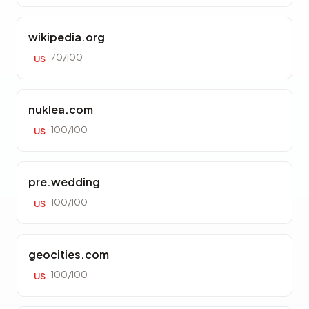
wikipedia.org
70/100
US
nuklea.com
100/100
US
pre.wedding
100/100
US
geocities.com
100/100
US