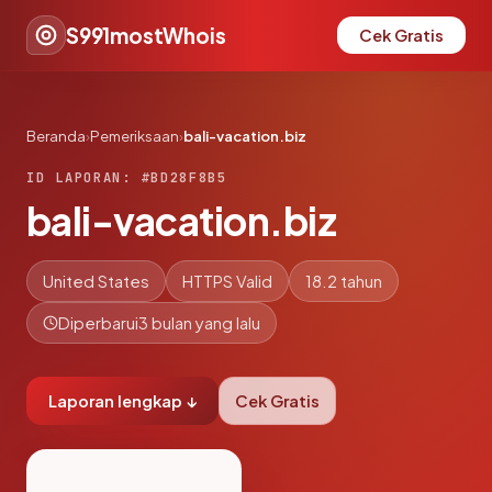
S991mostWhois
Cek Gratis
Beranda
›
Pemeriksaan
›
bali-vacation.biz
ID LAPORAN: #BD28F8B5
bali-vacation.biz
United States
HTTPS Valid
18.2 tahun
Diperbarui
3 bulan yang lalu
Laporan lengkap ↓
Cek Gratis