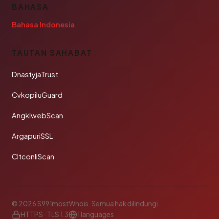
BAHASA
Bahasa Indonesia
TAUTAN SAHABAT
DnastyjaTrust
CvkopiluGuard
AngklwebScan
ArgapuriSSL
CltconliScan
© 2026 S991mostWhois. Semua hak dilindungi.
HTTPS · TLS 1.3
1 languages