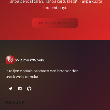
Tanpa pendaftaran. Tanpa kartu kredit. Tanpa kuota
tersembunyi.
Mulai cek gratis →
S991mostWhois
Intelijen domain otomatis dan independen
untuk web terbuka.
PRODUK