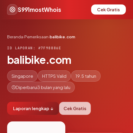
S991mostWhois
Cek Gratis
Beranda
›
Pemeriksaan
›
balibike.com
ID LAPORAN: #7F98886E
balibike.com
Singapore
HTTPS Valid
19.5 tahun
Diperbarui
3 bulan yang lalu
Laporan lengkap ↓
Cek Gratis