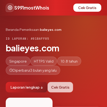
S991mostWhois
Cek Gratis
Beranda
›
Pemeriksaan
›
balieyes.com
ID LAPORAN: #01BAFF05
balieyes.com
Singapore
HTTPS Valid
10.8 tahun
Diperbarui
3 bulan yang lalu
Laporan lengkap ↓
Cek Gratis