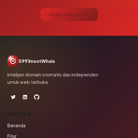
Mulai cek gratis →
S991mostWhois
Intelijen domain otomatis dan independen
untuk web terbuka.
PRODUK
Beranda
Fitur