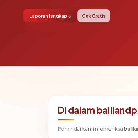
Laporan lengkap ↓
Cek Gratis
Di dalam baliland
Pemindai kami memeriksa
balil