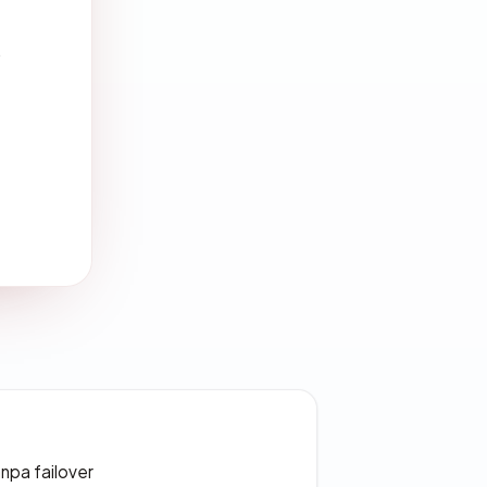
.
npa failover