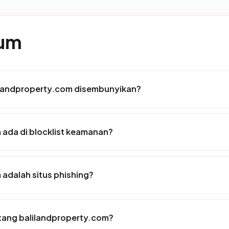
mum
ilandproperty.com disembunyikan?
ada di blocklist keamanan?
adalah situs phishing?
entang balilandproperty.com?