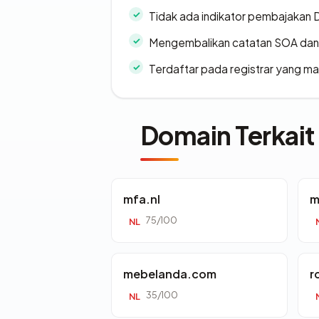
Tidak ada indikator pembajakan
Mengembalikan catatan SOA dan 
Terdaftar pada registrar yang m
Domain Terkait
mfa.nl
m
75/100
NL
mebelanda.com
r
35/100
NL