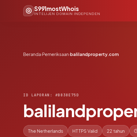
S991mostWhois
INTELIJEN DOMAIN INDEPENDEN
Beranda
›
Pemeriksaan
›
balilandproperty.com
ID LAPORAN: #B838E75D
balilandprope
The Netherlands
HTTPS Valid
22 tahun