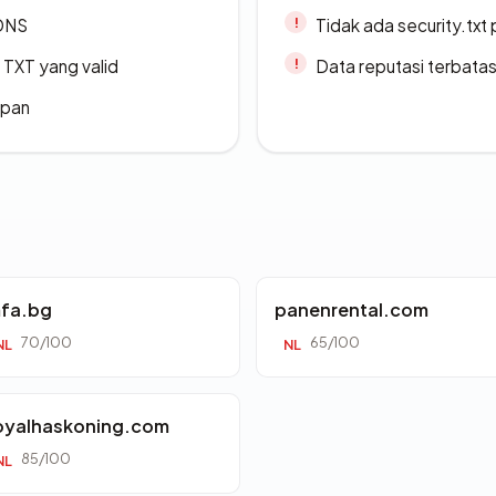
 DNS
Tidak ada security.txt 
TXT yang valid
Data reputasi terbata
apan
fa.bg
panenrental.com
70/100
65/100
NL
NL
oyalhaskoning.com
85/100
NL