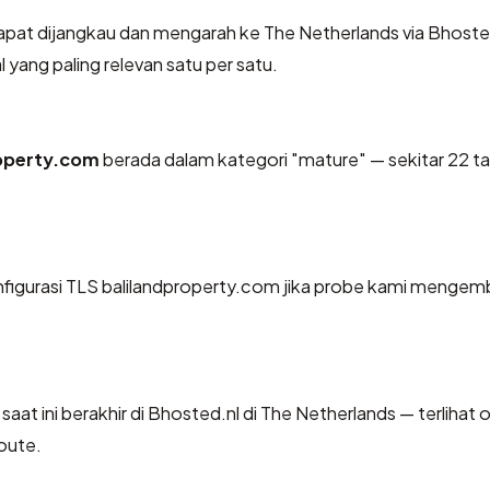
pat dijangkau dan mengarah ke The Netherlands via Bhosted
 yang paling relevan satu per satu.
roperty.com
berada dalam kategori "mature" — sekitar 22 t
gurasi TLS balilandproperty.com jika probe kami mengemb
saat ini berakhir di Bhosted.nl di The Netherlands — terlihat 
oute.