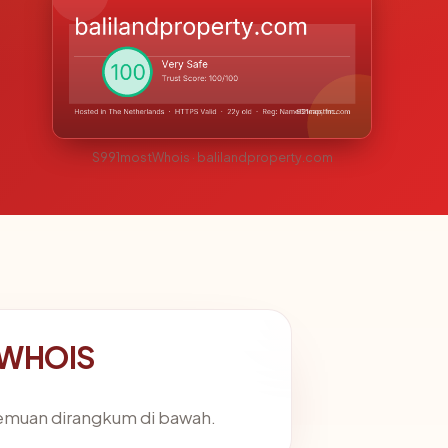
S991mostWhois · balilandproperty.com
n WHOIS
Temuan dirangkum di bawah.