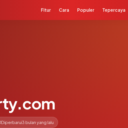
Fitur
Cara
Populer
Tepercaya
rty.com
Diperbarui
3 bulan yang lalu