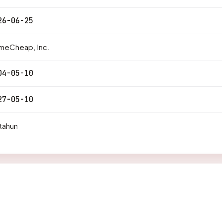
26-06-25
meCheap, Inc.
04-05-10
27-05-10
tahun