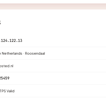
s
.124.122.13
 Netherlands · Roosendaal
osted.nl
25459
PS Valid