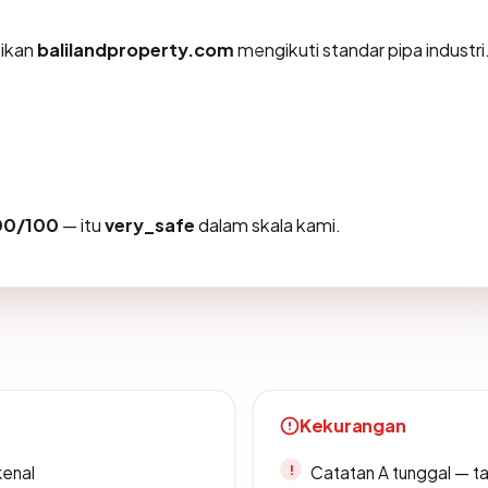
tikan
balilandproperty.com
mengikuti standar pipa industri
00/100
— itu
very_safe
dalam skala kami.
Kekurangan
kenal
Catatan A tunggal — ta