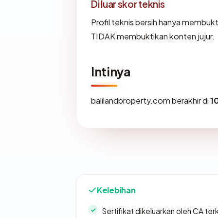
Di luar skor teknis
Profil teknis bersih hanya membuk
TIDAK membuktikan konten jujur.
Intinya
balilandproperty.com berakhir di
1
Kelebihan
Sertifikat dikeluarkan oleh CA ter