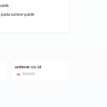
publik
s pada sumber publik
unilever.co.id
100/100
NL