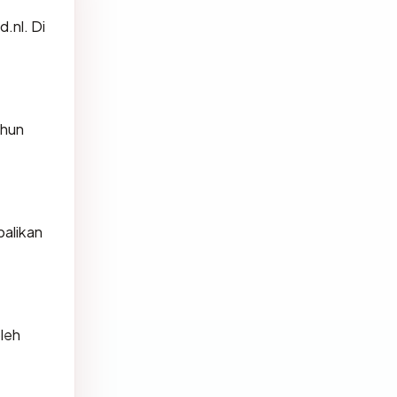
.nl. Di
ahun
alikan
oleh