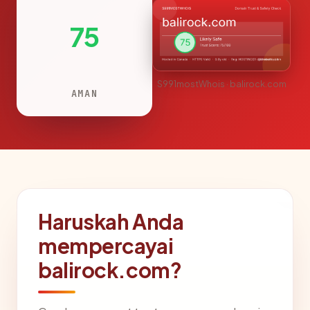
75
S991mostWhois · balirock.com
AMAN
Haruskah Anda
mempercayai
balirock.com?