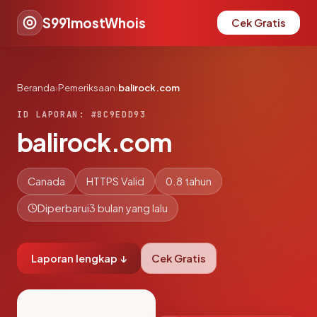
S991mostWhois
Cek Gratis
Beranda
›
Pemeriksaan
›
balirock.com
ID LAPORAN: #8C9EDD93
balirock.com
Canada
HTTPS Valid
0.8 tahun
Diperbarui
3 bulan yang lalu
Laporan lengkap ↓
Cek Gratis