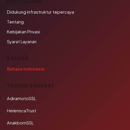
PERUSAHAAN
Didukung infrastruktur tepercaya
Tentang
Kebijakan Privasi
Syarat Layanan
BAHASA
Bahasa Indonesia
TAUTAN SAHABAT
AdiramotoSSL
HelenscaTrust
AnakbornSSL