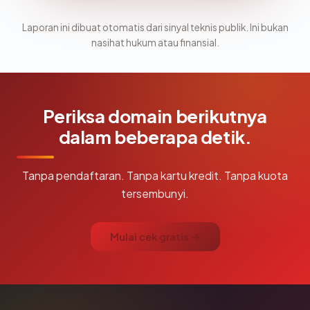
Laporan ini dibuat otomatis dari sinyal teknis publik. Ini bukan
nasihat hukum atau finansial.
Periksa domain berikutnya
dalam beberapa detik.
Tanpa pendaftaran. Tanpa kartu kredit. Tanpa kuota
tersembunyi.
Mulai cek gratis →