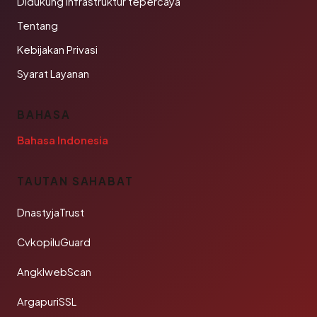
Didukung infrastruktur tepercaya
Tentang
Kebijakan Privasi
Syarat Layanan
BAHASA
Bahasa Indonesia
TAUTAN SAHABAT
DnastyjaTrust
CvkopiluGuard
AngklwebScan
ArgapuriSSL