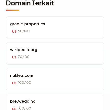
Domain Terkait
gradle.properties
90/100
US
wikipedia.org
70/100
US
nuklea.com
100/100
US
pre.wedding
100/100
US