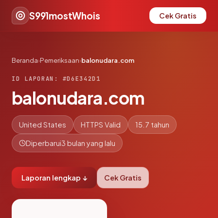
S991mostWhois
Cek Gratis
Beranda
›
Pemeriksaan
›
balonudara.com
ID LAPORAN: #D6E342D1
balonudara.com
United States
HTTPS Valid
15.7 tahun
Diperbarui
3 bulan yang lalu
Laporan lengkap ↓
Cek Gratis