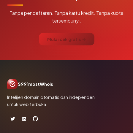
Tanpa pendaftaran. Tanpa kartu kredit. Tanpa kuota
tersembunyi.
Mulai cek gratis →
S991mostWhois
Intelijen domain otomatis dan independen
untuk web terbuka.