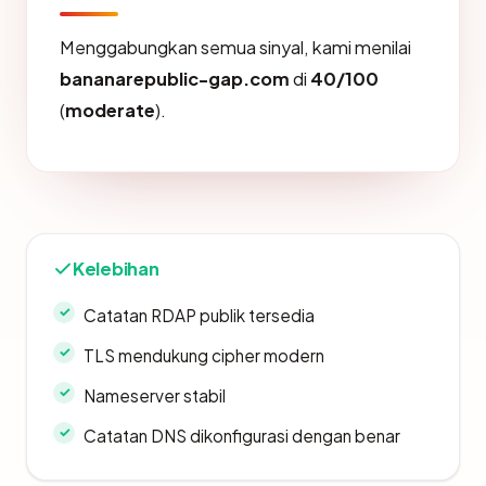
Menggabungkan semua sinyal, kami menilai
bananarepublic-gap.com
di
40/100
(
moderate
).
Kelebihan
Catatan RDAP publik tersedia
TLS mendukung cipher modern
Nameserver stabil
Catatan DNS dikonfigurasi dengan benar