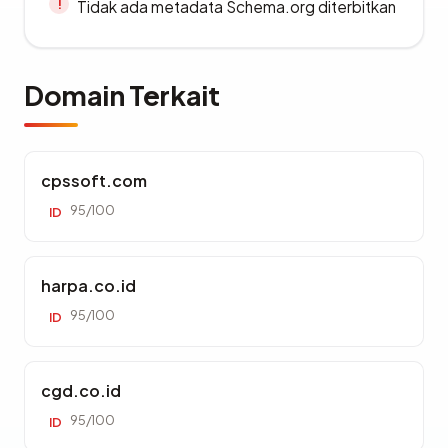
Tidak ada metadata Schema.org diterbitkan
Domain Terkait
cpssoft.com
95/100
ID
harpa.co.id
95/100
ID
cgd.co.id
95/100
ID