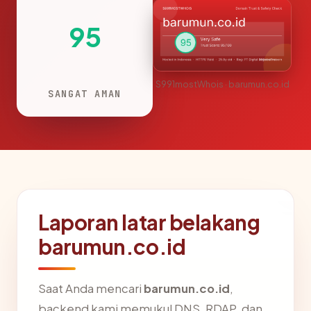
95
S991mostWhois · barumun.co.id
SANGAT AMAN
Laporan latar belakang
barumun.co.id
Saat Anda mencari
barumun.co.id
,
backend kami memukul DNS, RDAP, dan