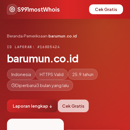
S991mostWhois
Cek Gratis
Beranda
›
Pemeriksaan
›
barumun.co.id
ID LAPORAN: #160D5424
barumun.co.id
Indonesia
HTTPS Valid
25.9 tahun
Diperbarui
3 bulan yang lalu
Laporan lengkap ↓
Cek Gratis