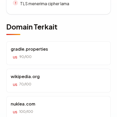
TLS menerima cipher lama
Domain Terkait
gradle.properties
90/100
US
wikipedia.org
70/100
US
nuklea.com
100/100
US