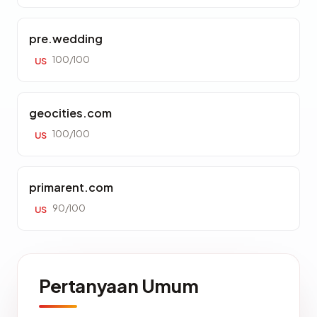
pre.wedding
100/100
US
geocities.com
100/100
US
primarent.com
90/100
US
Pertanyaan Umum