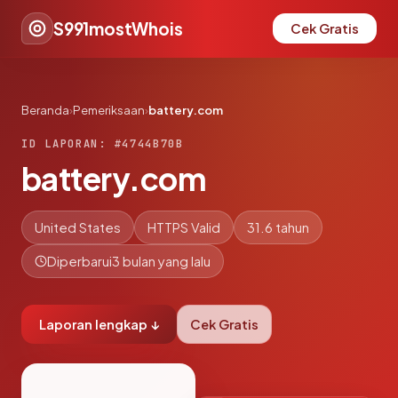
S991mostWhois
Cek Gratis
Beranda
›
Pemeriksaan
›
battery.com
ID LAPORAN: #4744B70B
battery.com
United States
HTTPS Valid
31.6 tahun
Diperbarui
3 bulan yang lalu
Laporan lengkap ↓
Cek Gratis