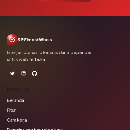
S991mostWhois
Intelijen domain otomatis dan independen
untuk web terbuka.
PRODUK
Beranda
Fitur
Cara kerja
Domain yang baru diperiksa