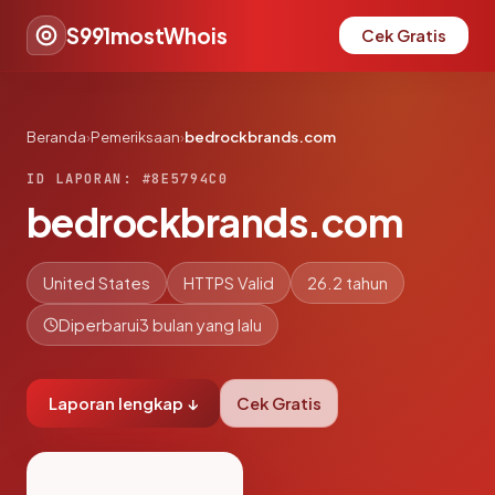
S991mostWhois
Cek Gratis
Beranda
›
Pemeriksaan
›
bedrockbrands.com
ID LAPORAN: #8E5794C0
bedrockbrands.com
United States
HTTPS Valid
26.2 tahun
Diperbarui
3 bulan yang lalu
Laporan lengkap ↓
Cek Gratis