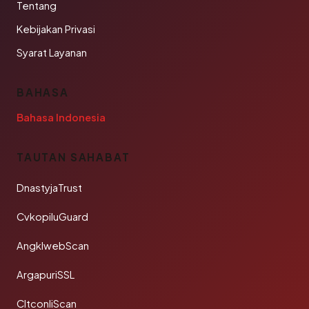
Tentang
Kebijakan Privasi
Syarat Layanan
BAHASA
Bahasa Indonesia
TAUTAN SAHABAT
DnastyjaTrust
CvkopiluGuard
AngklwebScan
ArgapuriSSL
CltconliScan