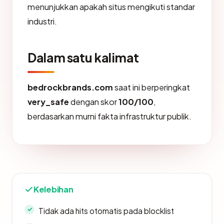
menunjukkan apakah situs mengikuti standar
industri.
Dalam satu kalimat
bedrockbrands.com
saat ini berperingkat
very_safe
dengan skor
100/100
,
berdasarkan murni fakta infrastruktur publik.
Kelebihan
Tidak ada hits otomatis pada blocklist