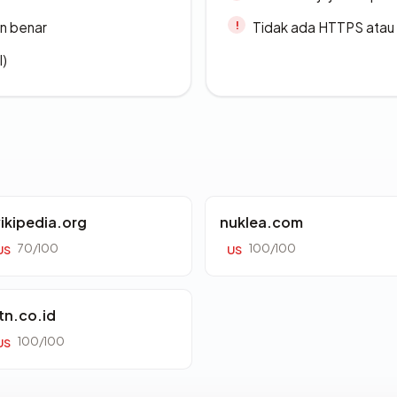
n benar
Tidak ada HTTPS atau s
l)
ikipedia.org
nuklea.com
70/100
100/100
US
US
tn.co.id
100/100
US