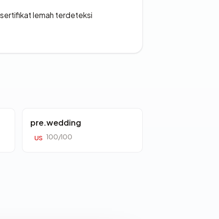
ertifikat lemah terdeteksi
pre.wedding
100/100
US