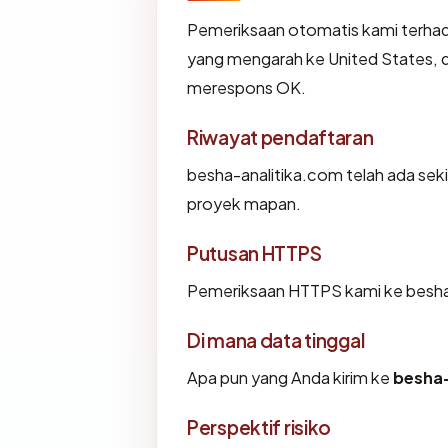
Pemeriksaan otomatis kami terha
yang mengarah ke United States, 
merespons OK.
Riwayat pendaftaran
besha-analitika.com telah ada sek
proyek mapan.
Putusan HTTPS
Pemeriksaan HTTPS kami ke besha
Di mana data tinggal
Apa pun yang Anda kirim ke
besha-
Perspektif risiko