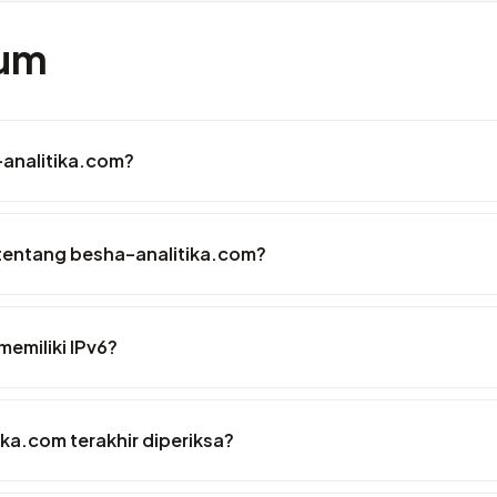
mum
-analitika.com?
tentang besha-analitika.com?
emiliki IPv6?
ika.com terakhir diperiksa?