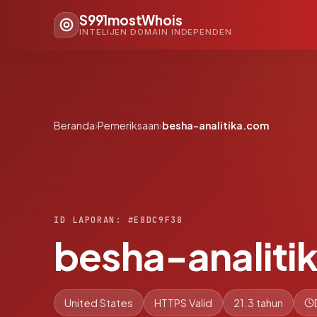
S991mostWhois
INTELIJEN DOMAIN INDEPENDEN
Beranda
›
Pemeriksaan
›
besha-analitika.com
ID LAPORAN: #E8DC9F38
besha-analiti
United States
HTTPS Valid
21.3 tahun