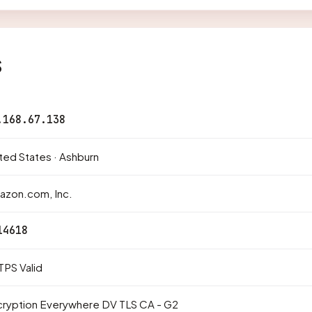
s
.168.67.138
ted States · Ashburn
azon.com, Inc.
14618
PS Valid
cryption Everywhere DV TLS CA - G2