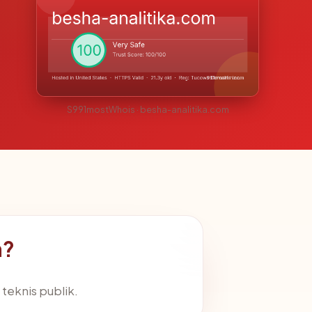
S991mostWhois · besha-analitika.com
m?
l teknis publik.