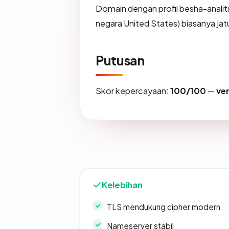
Domain dengan profil besha-analit
negara United States) biasanya jat
Putusan
Skor kepercayaan:
100/100
—
ve
Kelebihan
TLS mendukung cipher modern
Nameserver stabil