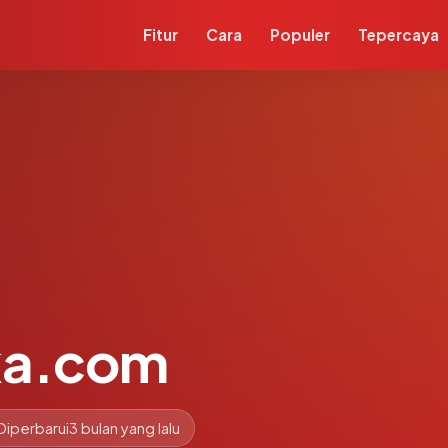
Fitur
Cara
Populer
Tepercaya
ka.com
Diperbarui
3 bulan yang lalu