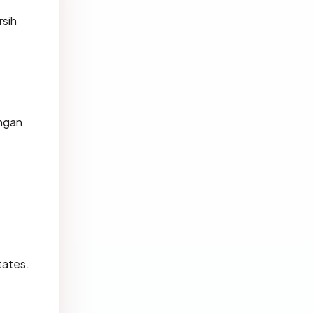
sih
engan
tates.