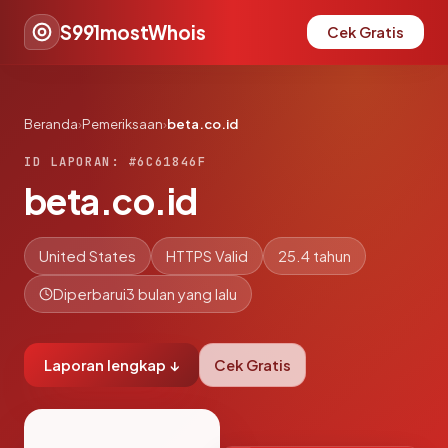
S991mostWhois
Cek Gratis
Beranda
›
Pemeriksaan
›
beta.co.id
ID LAPORAN: #6C61846F
beta.co.id
United States
HTTPS Valid
25.4 tahun
Diperbarui
3 bulan yang lalu
Laporan lengkap ↓
Cek Gratis