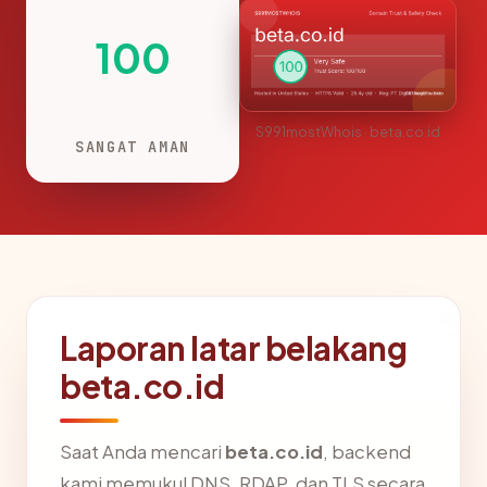
100
S991mostWhois · beta.co.id
SANGAT AMAN
Laporan latar belakang
beta.co.id
Saat Anda mencari
beta.co.id
, backend
kami memukul DNS, RDAP, dan TLS secara