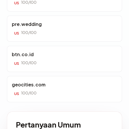
100/100
US
pre.wedding
100/100
US
btn.co.id
100/100
US
geocities.com
100/100
US
Pertanyaan Umum