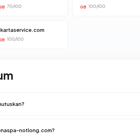
70/100
100/100
GB
GB
akartaservice.com
100/100
GB
mum
mutuskan?
senaspa-notlong.com?