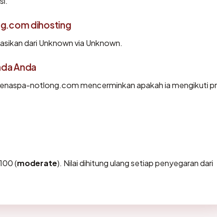
si.
g.com dihosting
sikan dari Unknown via Unknown.
ada Anda
enaspa-notlong.com mencerminkan apakah ia mengikuti pr
100 (
moderate
). Nilai dihitung ulang setiap penyegaran dari