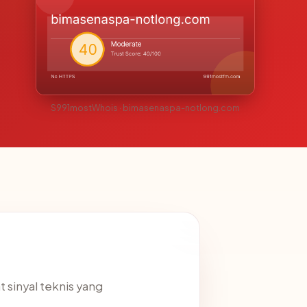
S991mostWhois · bimasenaspa-notlong.com
t sinyal teknis yang