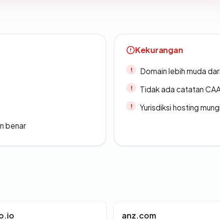
Kekurangan
Domain lebih muda dari
Tidak ada catatan CA
Yurisdiksi hosting mun
n benar
o.io
anz.com