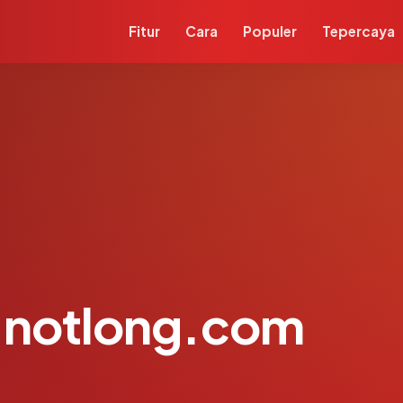
Fitur
Cara
Populer
Tepercaya
notlong.com