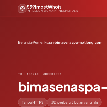
S991mostWhois
INTELIJEN DOMAIN INDEPENDEN
Beranda
›
Pemeriksaan
›
bimasenaspa-notlong.com
ID LAPORAN: #BFEB2F51
bimasenaspa-
Tanpa HTTPS
Diperbarui
3 bulan yang lalu