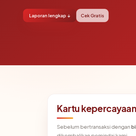
Laporan lengkap ↓
Cek Gratis
Kartu kepercayaa
Sebelum bertransaksi dengan
b
dikembalikan pemindai kami.