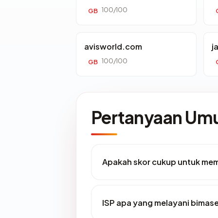
100/100
GB
avisworld.com
j
100/100
GB
Pertanyaan U
Apakah skor cukup untuk me
ISP apa yang melayani bima