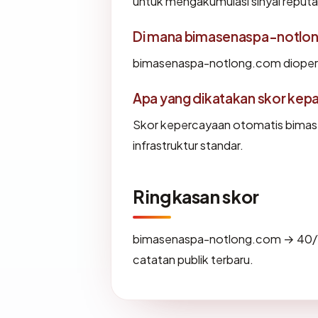
untuk mengakumulasi sinyal reputa
Di mana bimasenaspa-notlon
bimasenaspa-notlong.com diopera
Apa yang dikatakan skor kep
Skor kepercayaan otomatis bimas
infrastruktur standar.
Ringkasan skor
bimasenaspa-notlong.com → 40/
catatan publik terbaru.