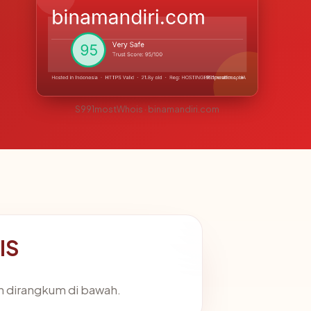
S991mostWhois · binamandiri.com
IS
n dirangkum di bawah.