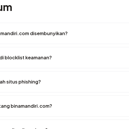
mum
amandiri.com disembunyikan?
di blocklist keamanan?
h situs phishing?
entang binamandiri.com?