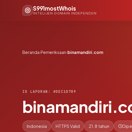
S991mostWhois
INTELIJEN DOMAIN INDEPENDEN
Beranda
›
Pemeriksaan
›
binamandiri.com
ID LAPORAN: #DEC1D789
binamandiri.
Indonesia
HTTPS Valid
21.8 tahun
Dipe