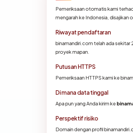
Pemeriksaan otomatis kami terha
mengarah ke Indonesia, disajikan
Riwayat pendaftaran
binamandiri.com telah ada sekitar
proyek mapan.
Putusan HTTPS
Pemeriksaan HTTPS kami ke binam
Di mana data tinggal
Apa pun yang Anda kirim ke
binam
Perspektif risiko
Domain dengan profil binamandiri.