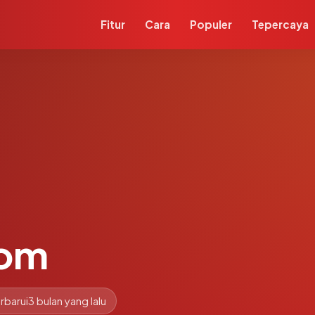
Fitur
Cara
Populer
Tepercaya
com
rbarui
3 bulan yang lalu