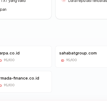
TXT yang valid
Data reputasi terbata
apan
arpa.co.id
sahabatgroup.com
95/100
95/100
ID
ID
rmada-finance.co.id
95/100
ID