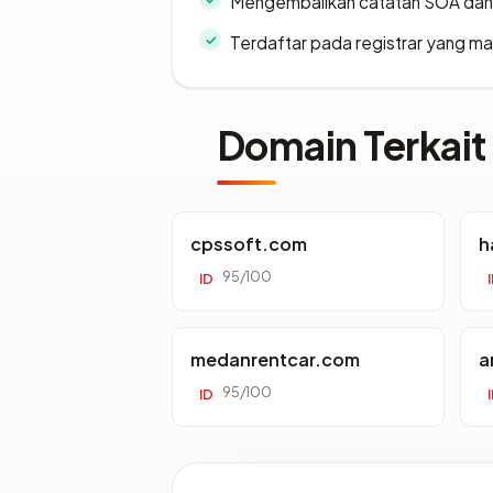
Mengembalikan catatan SOA dan 
Terdaftar pada registrar yang m
Domain Terkait
cpssoft.com
h
95/100
ID
medanrentcar.com
a
95/100
ID