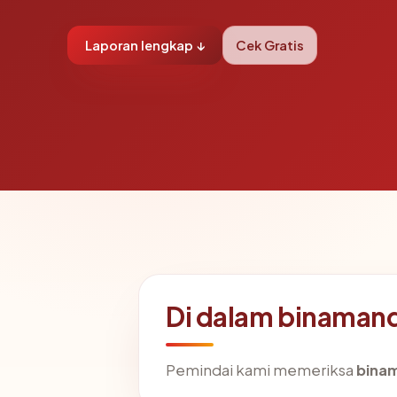
Laporan lengkap ↓
Cek Gratis
Di dalam binamand
Pemindai kami memeriksa
bina