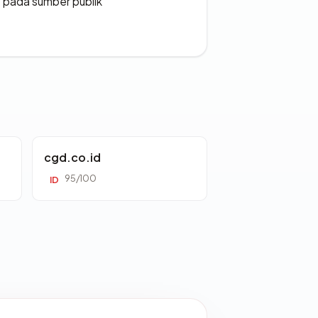
s pada sumber publik
cgd.co.id
95/100
ID