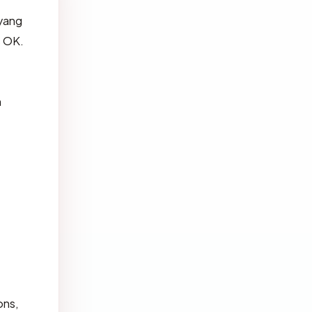
yang
s OK.
n
ons,