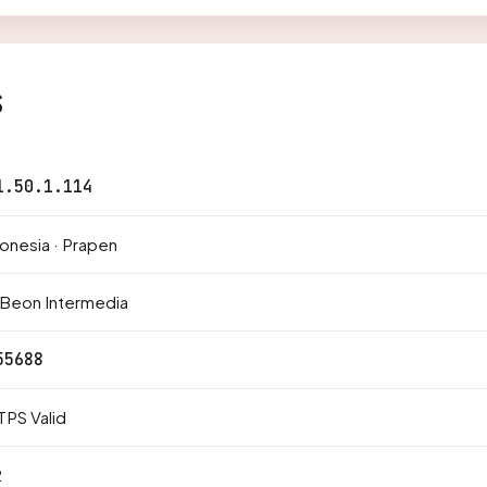
s
1.50.1.114
onesia · Prapen
 Beon Intermedia
55688
PS Valid
2