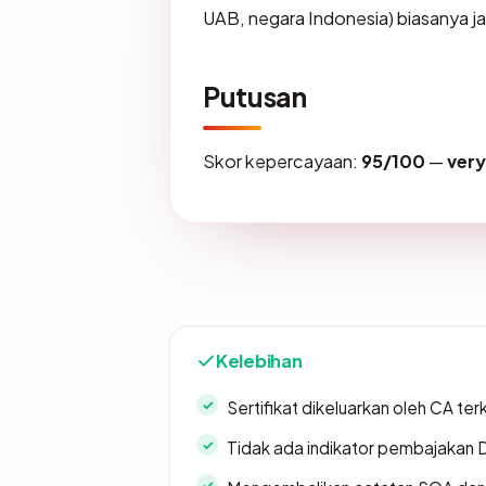
UAB, negara Indonesia) biasanya j
Putusan
Skor kepercayaan:
95/100
—
ver
Kelebihan
Sertifikat dikeluarkan oleh CA ter
Tidak ada indikator pembajakan