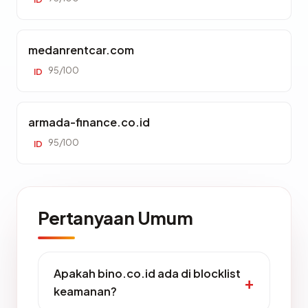
medanrentcar.com
95/100
ID
armada-finance.co.id
95/100
ID
Pertanyaan Umum
Apakah bino.co.id ada di blocklist
keamanan?