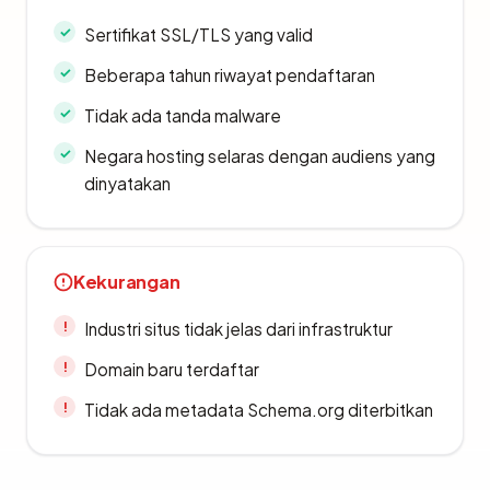
Sertifikat SSL/TLS yang valid
Beberapa tahun riwayat pendaftaran
Tidak ada tanda malware
Negara hosting selaras dengan audiens yang
dinyatakan
Kekurangan
Industri situs tidak jelas dari infrastruktur
Domain baru terdaftar
Tidak ada metadata Schema.org diterbitkan