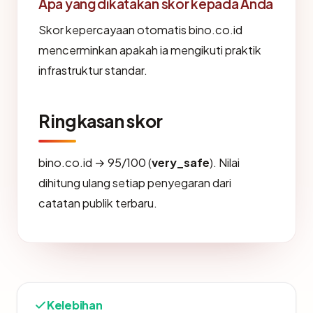
Apa yang dikatakan skor kepada Anda
Skor kepercayaan otomatis bino.co.id
mencerminkan apakah ia mengikuti praktik
infrastruktur standar.
Ringkasan skor
bino.co.id → 95/100 (
very_safe
). Nilai
dihitung ulang setiap penyegaran dari
catatan publik terbaru.
Kelebihan