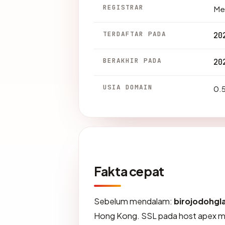
REGISTRAR
Met
TERDAFTAR PADA
20
BERAKHIR PADA
20
USIA DOMAIN
0.5
Fakta cepat
Sebelum mendalam:
birojodohgl
Hong Kong. SSL pada host apex m