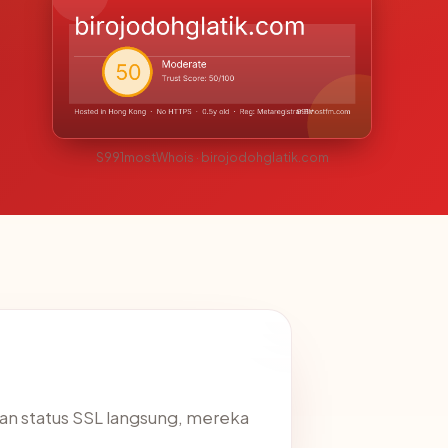
S991mostWhois · birojodohglatik.com
an status SSL langsung, mereka