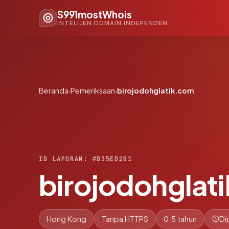
S991mostWhois
INTELIJEN DOMAIN INDEPENDEN
Beranda
›
Pemeriksaan
›
birojodohglatik.com
ID LAPORAN: #D35ED2B1
birojodohglat
Hong Kong
Tanpa HTTPS
0.5 tahun
Di