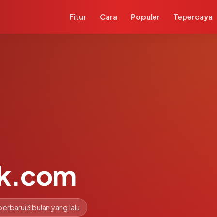
Fitur
Cara
Populer
Tepercaya
ik.com
perbarui
3 bulan yang lalu