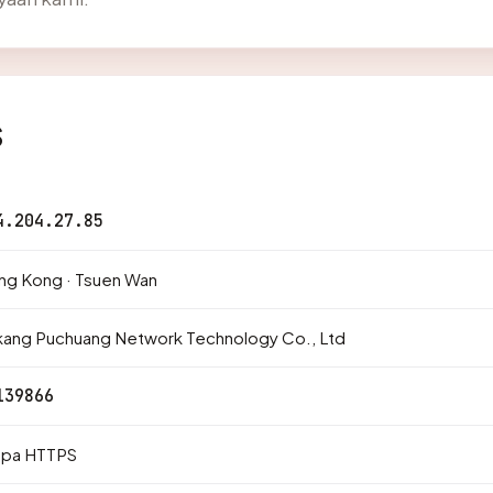
s
4.204.27.85
ng Kong · Tsuen Wan
kang Puchuang Network Technology Co., Ltd
139866
npa HTTPS