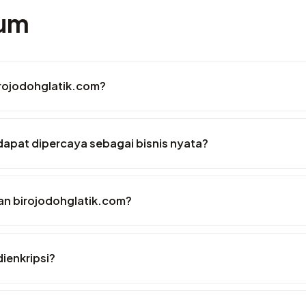
mum
rojodohglatik.com?
apat dipercaya sebagai bisnis nyata?
n birojodohglatik.com?
ienkripsi?