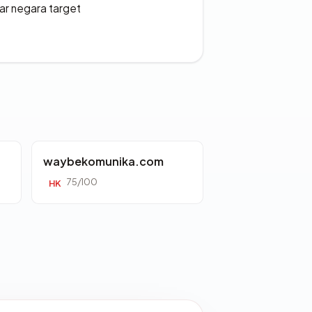
uar negara target
waybekomunika.com
75/100
HK