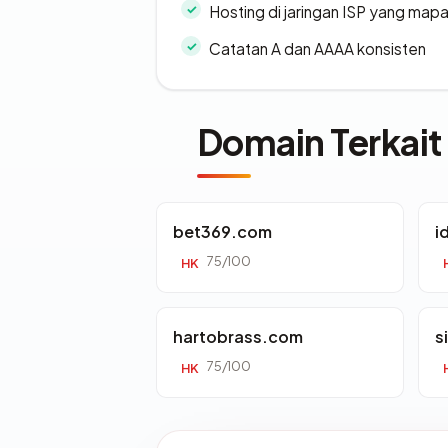
Hosting di jaringan ISP yang map
Catatan A dan AAAA konsisten
Domain Terkait
bet369.com
i
75/100
HK
hartobrass.com
s
75/100
HK