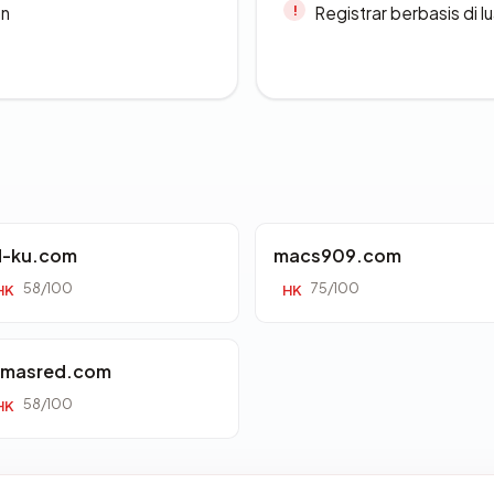
an
Registrar berbasis di l
d-ku.com
macs909.com
58/100
75/100
HK
HK
imasred.com
58/100
HK