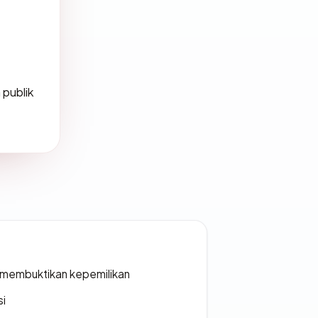
 publik
ak membuktikan kepemilikan
si