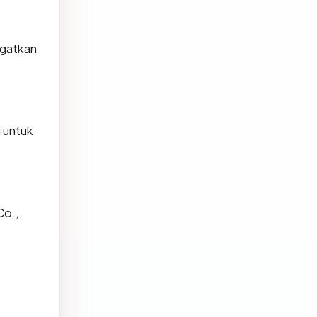
ngatkan
 untuk
Co.,