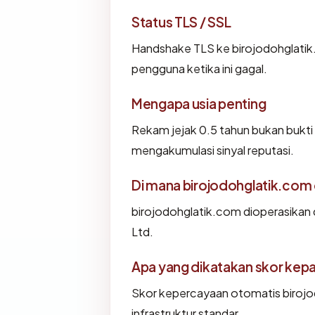
Status TLS / SSL
Handshake TLS ke birojodohglat
pengguna ketika ini gagal.
Mengapa usia penting
Rekam jejak 0.5 tahun bukan bukti l
mengakumulasi sinyal reputasi.
Di mana birojodohglatik.com 
birojodohglatik.com dioperasikan
Ltd.
Apa yang dikatakan skor kep
Skor kepercayaan otomatis birojo
infrastruktur standar.