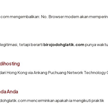
ik.com mengembalikan: No. Browser modern akan memperi
egitimasi, tetapi berarti
birojodohglatik.com
punya waktu
dihosting
 dari Hong Kong via Ankang Puchuang Network Technology 
ada Anda
dohglatik.com mencerminkan apakah ia mengikuti praktik